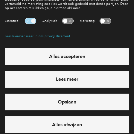
Interesse? Meld je dan snel aan
Hiermee blijf je op de hoogte van het belangrijkste nieuws en
eventuele projecten
Ja, ik wil mij aanmelden
Heb je een vraag en wil je direct antwoord? Bel ons op
088 -
712 28 46
6 dagen per week beschikbaar (behalve tijdens
feestdagen)
vandaag van
09:00 - 18:00 uur