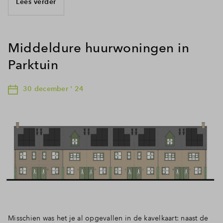
Lees verder
Middeldure huurwoningen in
Parktuin
30 december ' 24
Misschien was het je al opgevallen in de kavelkaart: naast de