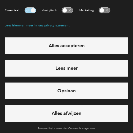
Interesse? Meld je dan snel aan
Hiermee blijf je op de hoogte van het belangrijkste nieuws en
eventuele projecten
Ja, ik wil mij aanmelden
Heb je een vraag en wil je direct antwoord? Bel ons op
088 -
712 28 46
6 dagen per week beschikbaar (behalve tijdens
feestdagen)
vandaag van
09:00 - 18:00 uur
via chat en telefoon