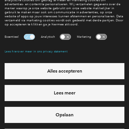
Interesse? Meld je dan snel aan
Hiermee blijf je op de hoogte van het belangrijkste nieuws en
eventuele projecten
Ja, ik wil mij aanmelden
Heb je een vraag en wil je direct antwoord? Bel ons op
088 -
712 28 46
6 dagen per week beschikbaar (behalve tijdens
feestdagen)