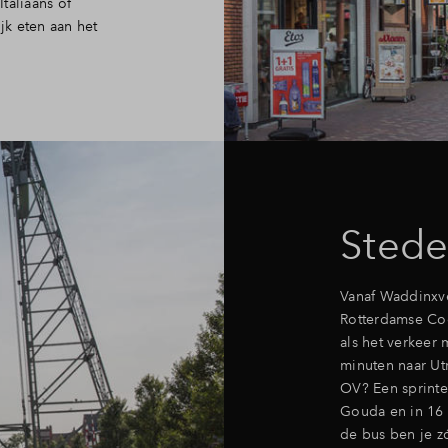
Italiaans of
k eten aan het
Stede
Vanaf Waddinxve
Rotterdamse Coo
als het verkeer
minuten naar Utr
OV? Een sprinte
Gouda en in 16 
de bus ben je z