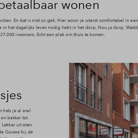
betaalbaar wonen
 of afkoop
den. En dat is niet zo gek. Hier woon je uiterst comfortabel in ee
e in het dagelijks leven nodig hebt in het dorp. Nou ja dorp, Wad
m 27.000 inwoners. Echt een plek om thuis te komen.
sjes
 heb je al snel
 en bakker tot
 Lekker uit eten
 de Gouwe bij de