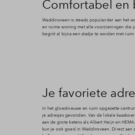
Comfortabel en 
Koopstart - doorverkoop
Waddinxveen is steeds populairder aan het wor
Veelgestelde vragen
en ruime woning met alle voorzieningen die j
begint al bijna een stadje te worden met rui
Contact
Je favoriete adre
In het gloednieuwe en ruim opgezette centrum
je adresjes gevonden. Van de lokale kaasboer
aan de grote ketens als Albert Heijn en HEMA.
kun je ook goed in Waddinxveen. Direct aan