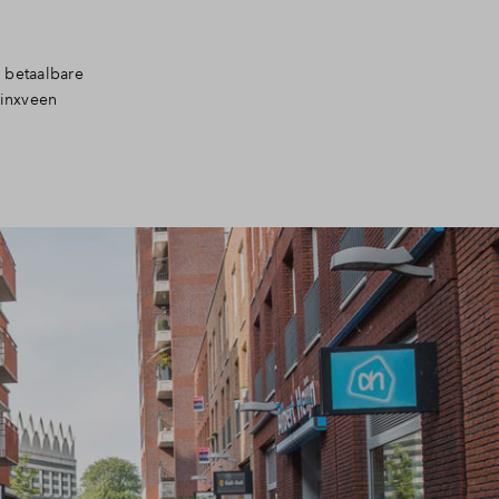
n betaalbare
dinxveen