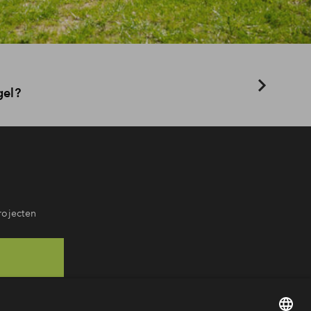
gel?
rojecten