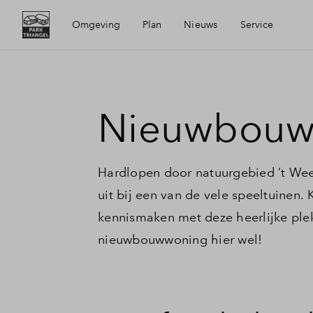
Omgeving
Plan
Nieuws
Service
Ligging
Visie
Mijn Eigen Huis
Nieuwbouw
Bereikbaarheid
Buurten
Financiele check
Hardlopen door natuurgebied ’t Wee
Voorzieningen
Duurzaamheid
Financiering
uit bij een van de vele speeltuinen
kennismaken met deze heerlijke ple
Waddinxveen
Planning
Toewijzing
nieuwbouwwoning hier wel!
Woning kopen