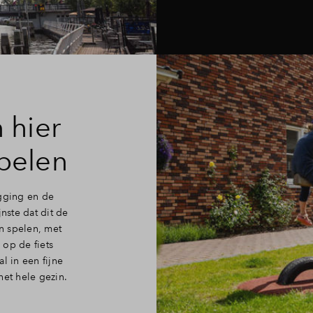
 hier
spelen
igging en de
nste dat dit de
en spelen, met
 op de fiets
l in een fijne
het hele gezin.