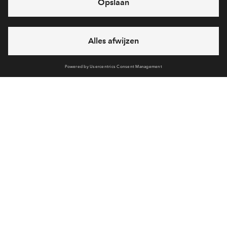
Voorzieningen
Bereken reistijd
Selecteer vervoermiddel
Selecteer vervoermiddel
Hoe wil je wonen in Park Vredenburgh?
Bekijk het woningaanbod
10min
30min
60min
Interesse? Meld je dan snel aan