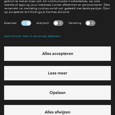
Lees alles over het kopen van een woning
Interesse? Meld je dan snel aan
Hiermee blijf je op de hoogte van het belangrijkste nieuws en
eventuele projecten
Ja, ik wil mij aanmelden
Heb je een vraag en wil je direct antwoord? Bel ons op
088 -
712 28 46
6 dagen per week beschikbaar (behalve tijdens
feestdagen)
vandaag gesloten, maandag zijn we vanaf
09:00 uur weer
bereikbaar