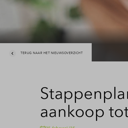
TERUG NAAR HET NIEUWSOVERZICHT
Stappenpla
aankoop tot
25 februari '25