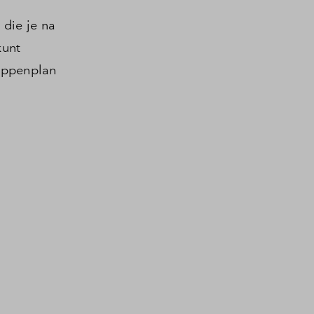
 die je na
kunt
tappenplan