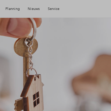
Planning
Nieuws
Service
Mijn Eigen Huis
Financiele check
Financiering
Woning kopen
Veelgestelde vragen