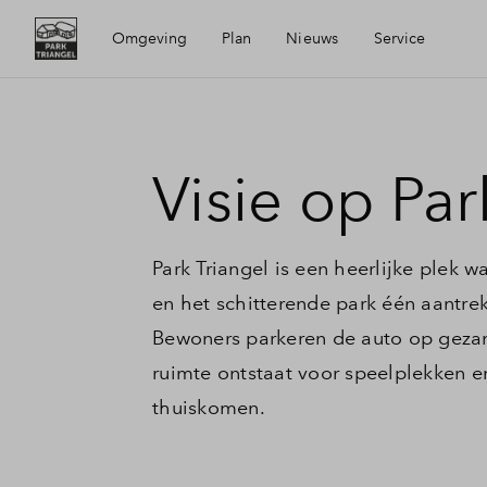
Omgeving
Plan
Nieuws
Service
Ligging
Visie
Mijn Eigen Huis
Visie op Par
Bereikbaarheid
Buurten
Financiele check
Park Triangel is een heerlijke plek 
Voorzieningen
Duurzaamheid
Financiering
en het schitterende park één aantrek
Bewoners parkeren de auto op gezam
Waddinxveen
Planning
Toewijzing
ruimte ontstaat voor speelplekken e
thuiskomen.
Woning kopen