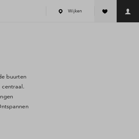
Wijken
nde buurten
 centraal.
ingen
 Ontspannen