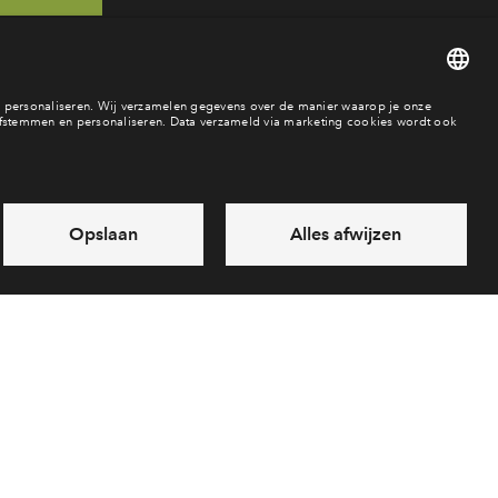
 46
ar
es
Over BPD
Disclaimer
Privacy statement
Klachten