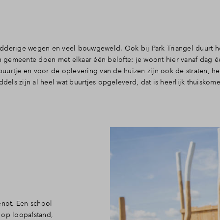
 of afkoop
odderige wegen en veel bouwgeweld. Ook bij Park Triangel duurt h
en gemeente doen met elkaar één belofte: je woont hier vanaf dag é
uurtje en voor de oplevering van de huizen zijn ook de straten, h
els zijn al heel wat buurtjes opgeleverd, dat is heerlijk thuiskom
enot. Een school
 op loopafstand,