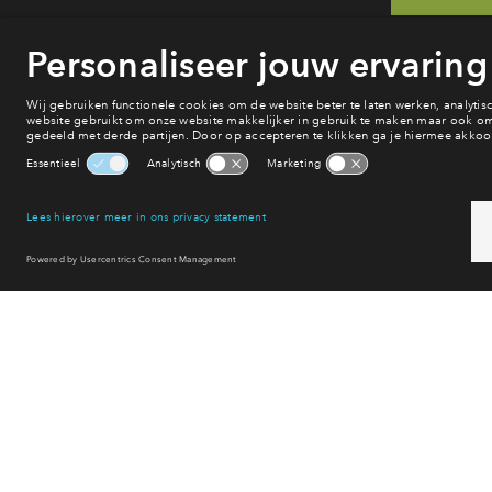
He
va