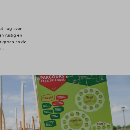
et nog even
én rustig en
et groen en de
en.