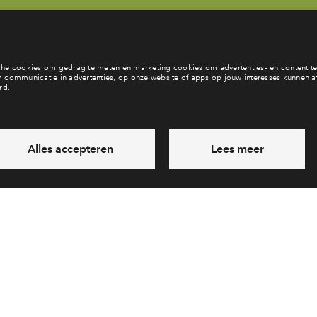
b je een vraag en wil je direct antwoord? Bel ons op
088 - 712 28
6 dagen per week beschikbaar (behalve tijdens feestdagen)
ndaag gesloten, vrijdag zijn we vanaf
09:00 uur weer bereikba
via chat en telefoon
Laat een bericht achter
Veelgestelde vragen
Cooki