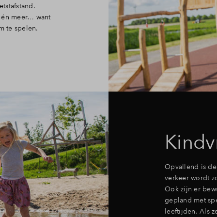
etstafstand.
al én meer… want
m te spelen.
Kindv
Opvallend is de
verkeer wordt z
Ook zijn er bew
gepland met spe
leeftijden. Als 