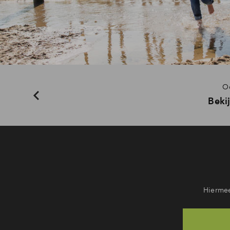
Oo
Beki
Hiermee