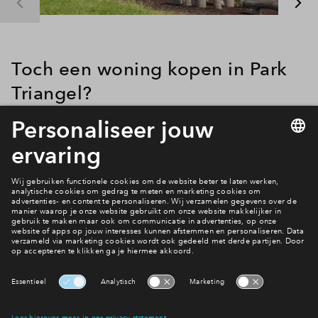
Toch een woning kopen in Park
Triangel?
Alle woningen in De Rietkraag zijn verkocht. Goed nieuws
voor ons maar misschien wel jammer voor jou als je graag in
deze wijk had willen wonen. Maar.... Wonen in Park Triangel
kan nog steeds. In de andere wijken is er nog wel
woningaanbod
.
Bekijk het aanbod
Filters