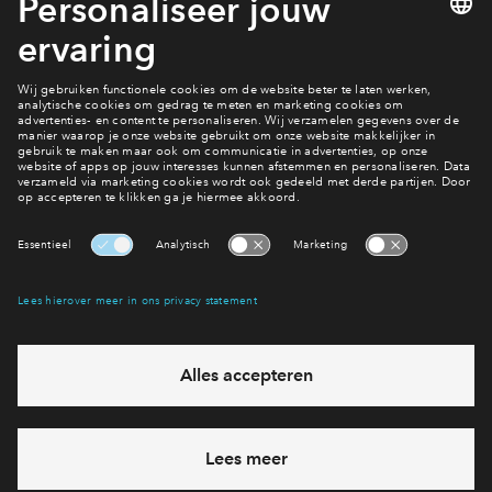
discriminatie, misbruik van technologie of diefstal. Bij
dergelijke acties of gedrag tegenover onze medewerkers
neemt BPD passende maatregelen en maken wij melding bij
de bevoegde autoriteiten indien nodig.
Interesse?
Bekijk de woningen
Interesse? Meld je dan snel aan
Hiermee blijf je op de hoogte van het belangrijkste nieuws en
eventuele projecten
Ja, ik wil mij aanmelden
Heb je een vraag en wil je direct antwoord? Bel ons op
088 -