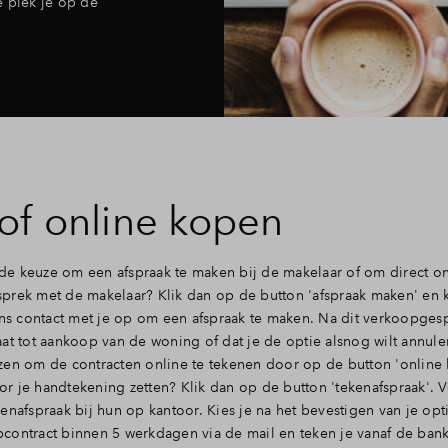
e plek je op de
of online kopen
e keuze om een afspraak te maken bij de makelaar of om direct on
prek met de makelaar? Klik dan op de button 'afspraak maken' en 
s contact met je op om een afspraak te maken. Na dit verkoopgesp
at tot aankoop van de woning of dat je de optie alsnog wilt annuler
zen om de contracten online te tekenen door op de button 'online 
oor je handtekening zetten? Klik dan op de button 'tekenafspraak'. 
enafspraak bij hun op kantoor. Kies je na het bevestigen van je op
contract binnen 5 werkdagen via de mail en teken je vanaf de ban