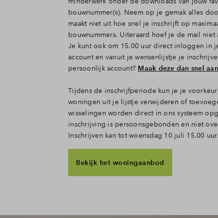
minderwerk onder de downloads van jouw fav
bouwnummer(s). Neem op je gemak alles do
maakt niet uit hoe snel je inschrijft op maxima
bouwnummers.
Uiteraard hoef je de mail niet 
Je kunt ook om 15.00 uur direct inloggen in j
account en vanuit je wensenlijstje je inschrij
persoonlijk account?
Maak deze dan snel aan
Tijdens de inschrijfperiode kun je je voorkeur
woningen uit je lijstje verwijderen of toevoe
wisselingen worden direct in ons systeem op
inschrijving is persoonsgebonden en niet ove
Inschrijven kan tot woensdag 10 juli 15.00 uur
Bekijk het woningaanbod