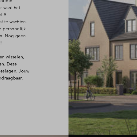
oriete
or
want het
al 5
af te wachten.
e persoonlijk
ven. Nog geen
!
en wisselen,
gen. Deze
geslagen. Jouw
rdraagbaar.
.