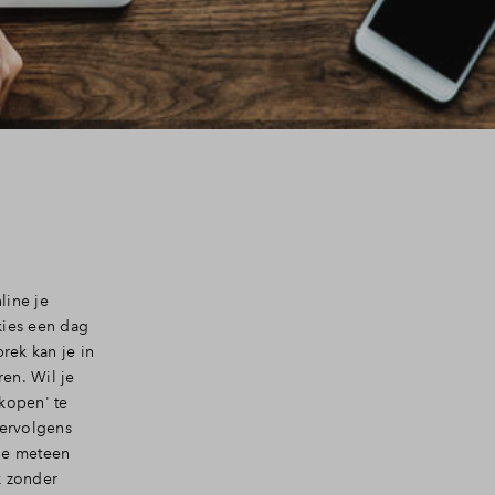
line je
kies een dag
rek kan je in
en. Wil je
kopen' te
Vervolgens
tie meteen
k zonder