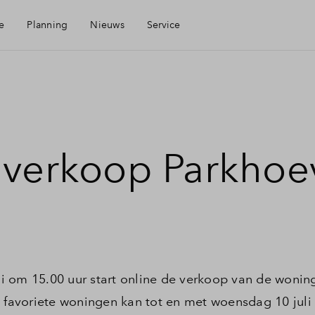
e
Planning
Nieuws
Service
d
Mijn Eigen Huis
Financiele check
 verkoop Parkhoe
Financiering
Woning kopen
Toewijzing
i om 15.00 uur start online de verkoop van de wonin
e favoriete woningen kan tot en met woensdag 10 juli 