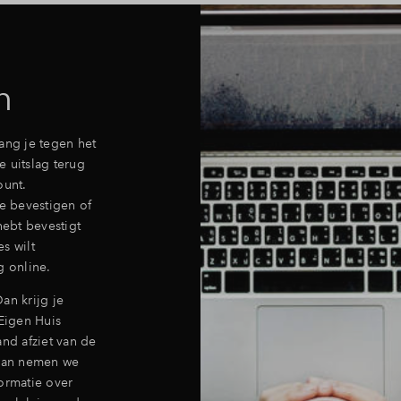
n
ang je tegen het
 uitslag terug
ount.
te bevestigen of
hebt bevestigt
s wilt
g online.
n krijg je
 Eigen Huis
and afziet van de
 dan nemen we
ormatie over