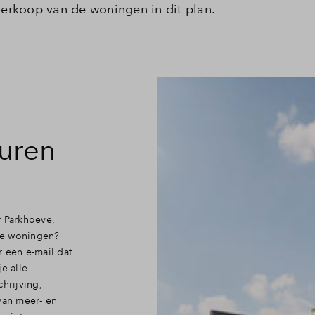
verkoop van de woningen in dit plan.
Veelgestelde vragen
Contact
euren
r Parkhoeve,
de woningen?
 een e-mail dat
e alle
hrijving,
van meer- en