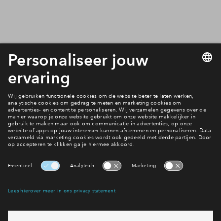
4
woningtypes
Nog 2 beschikbaar
2 onder 1 kapwoning type
Victoria
€ 899.500 - € 954.500
v.o.n.
Park Vredenburgh
Nog 2 beschikbaar
Rijwoning type Beatrice
€ 599.500 - € 734.000
v.o.n.