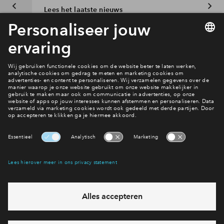
Lees het laatste nieuws
Inloggen
Interesse? Meld je dan snel aan
Hiermee blijf je op de hoogte van het belangrijkste nieuws en
eventuele projecten
Ja, ik wil mij aanmelden
Heb je een vraag en wil je direct antwoord? Bel ons op
088 -
712 28 46
6 dagen per week beschikbaar (behalve tijdens
feestdagen)
vandaag gesloten, maandag zijn we vanaf
09:00 uur weer
bereikbaar