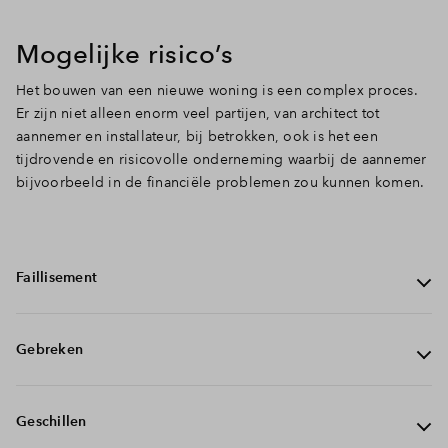
Mogelijke risico’s
Het bouwen van een nieuwe woning is een complex proces.
Er zijn niet alleen enorm veel partijen, van architect tot
aannemer en installateur, bij betrokken, ook is het een
tijdrovende en risicovolle onderneming waarbij de aannemer
bijvoorbeeld in de financiële problemen zou kunnen komen.
Faillisement
Het eerste punt waar het waarborgcertificaat je tegen
Gebreken
beschermt is een faillissement van de aannemer. Stel dat
deze failliet gaat, dat zou een financiële ramp zijn waar je
als koper echt niet de dupe van wilt zijn. Gelukkig regelt
Wanneer je na oplevering dan eindelijk de gelukkige
Geschillen
de waarborgende instantie (Woningborg) in zo’n geval
bewoner van jouw nieuwe woning bent, kan er helaas
de afbouw of schadeloosstelling. Hiermee zijn grote