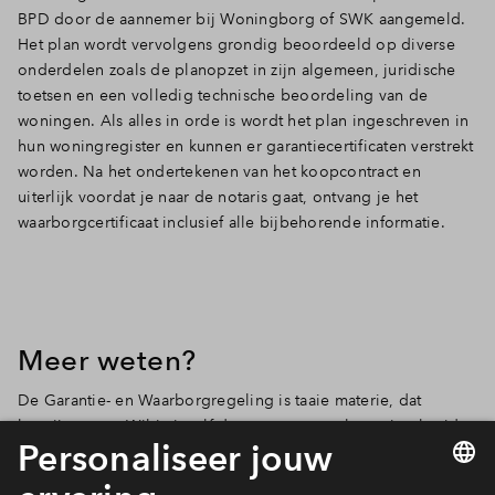
BPD door de aannemer bij Woningborg of SWK aangemeld.
Het plan wordt vervolgens grondig beoordeeld op diverse
onderdelen zoals de planopzet in zijn algemeen, juridische
toetsen en een volledig technische beoordeling van de
woningen. Als alles in orde is wordt het plan ingeschreven in
hun woningregister en kunnen er garantiecertificaten verstrekt
worden. Na het ondertekenen van het koopcontract en
uiterlijk voordat je naar de notaris gaat, ontvang je het
waarborgcertificaat inclusief alle bijbehorende informatie.
Meer weten?
De Garantie- en Waarborgregeling is taaie materie, dat
begrijpen we. Wil je jezelf daarom nog een keer uitgebreid
en op je gemak inlezen? Ga dan naar de website van
Woningborg
. Ook tussen de downloads van jouw favoriete