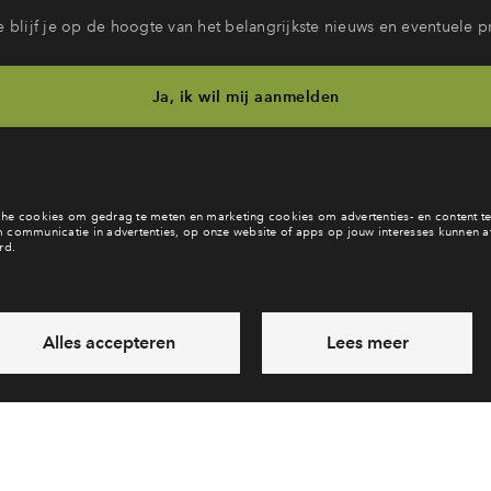
 blijf je op de hoogte van het belangrijkste nieuws en eventuele p
Ja, ik wil mij aanmelden
b je een vraag en wil je direct antwoord? Bel ons op
088 - 712 28
6 dagen per week beschikbaar (behalve tijdens feestdagen)
vandaag van
09:00 - 18:00 uur
via chat en telefoon
Laat een bericht achter
Veelgestelde vragen