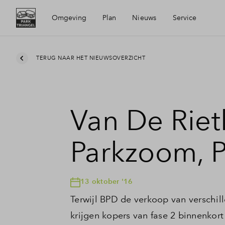
Omgeving
Plan
Nieuws
Service
Ligging
Visie
Mijn Eigen Huis
TERUG NAAR HET NIEUWSOVERZICHT
Bereikbaarheid
Buurten
Financiele check
Van De Rietk
Voorzieningen
Duurzaamheid
Financiering
Parkzoom, P
Waddinxveen
Planning
Toewijzing
13 oktober '16
Woning kopen
Terwijl BPD de verkoop van verschil
krijgen kopers van fase 2 binnenko