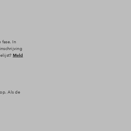
 fase. In
inschrijving
elijst?
Meld
oop. Als de