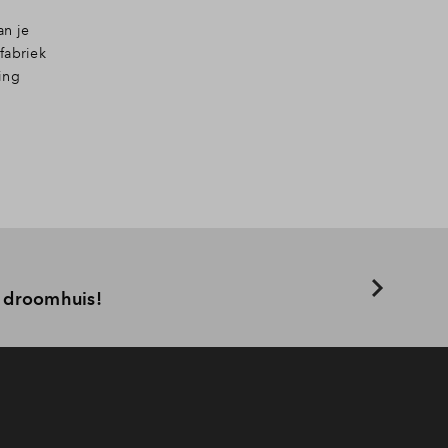
an je
fabriek
ing
w droomhuis!