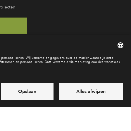
rojecten
 46