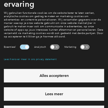
Interesse?
Spreekt het verhaal van Gerwin jou aan? Laat dan je gegevens
achter. Dan weten wij dat je belangstelling hebt en houden
we je op de hoogte. Zoals het er nu naar uitziet, start de
verkoop van Stationspark in maart/april 2018.
Interesse? Meld je dan snel aan
Hiermee blijf je op de hoogte van het belangrijkste nieuws en
eventuele projecten
Ja, ik wil mij aanmelden
Heb je een vraag en wil je direct antwoord? Bel ons op
088 -
712 28 46