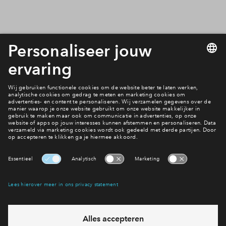
Wil jij hier ook wonen?
In Park Triangel komen binnenkort in 3 verschillende
deelplannen woningen in de verkoop. Het aanbod is zeer
gevarieerd: van rijwoningen tot 2-onder-1-kapwoningen en
van Koopstartwoningen tot appartementen. Voor ieder wat
wils! Bekijk de woningen in
Parkhoven
,
Parksingel
en
Stationspark
en meld je alvast aan als belangstellende. We
houden je dan op de hoogte van de laatste ontwikkelingen.
Heb je een vraag en wil je direct antwoord? Bel ons op
088 -
712 28 46
6 dagen per week beschikbaar (behalve tijdens
feestdagen)