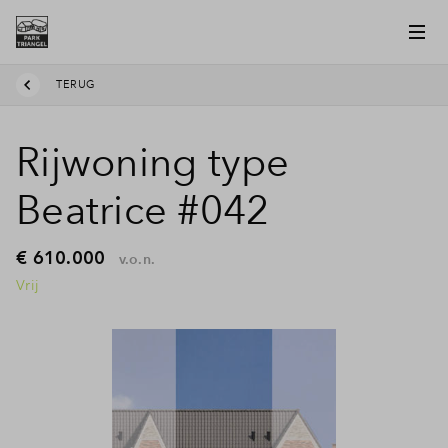
TERUG
Rijwoning type
Beatrice #042
€ 610.000
v.o.n.
Vrij