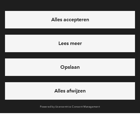
Interesse? Meld je dan snel aan
Hiermee blijf je op de hoogte van het belangrijkste nieuws en
eventuele projecten
Ja, ik wil mij aanmelden
Heb je een vraag en wil je direct antwoord? Bel ons op
088 -
712 28 46
6 dagen per week beschikbaar (behalve tijdens
feestdagen)
vandaag gesloten, maandag zijn we vanaf
09:00 uur weer