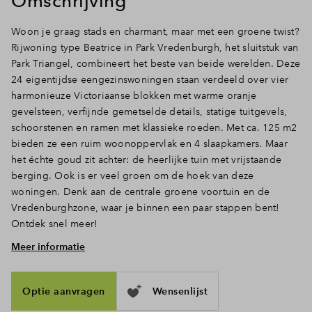
Omschrijving
Inloggen
Woon je graag stads en charmant, maar met een groene twist?
Rijwoning type Beatrice in Park Vredenburgh, het sluitstuk van
Park Triangel, combineert het beste van beide werelden. Deze
24 eigentijdse eengezinswoningen staan verdeeld over vier
harmonieuze Victoriaanse blokken met warme oranje
gevelsteen, verfijnde gemetselde details, statige tuitgevels,
schoorstenen en ramen met klassieke roeden. Met ca. 125 m2
bieden ze een ruim woonoppervlak en 4 slaapkamers. Maar
het échte goud zit achter: de heerlijke tuin met vrijstaande
berging. Ook is er veel groen om de hoek van deze
woningen. Denk aan de centrale groene voortuin en de
Vredenburghzone, waar je binnen een paar stappen bent!
Ontdek snel meer!
Meer informatie
Ruimte, licht en openslaande deuren naar de tuin
Doe de sleutel in het slot en treed binnen. Via de hal met
toilet en trapopgang loop je door naar het woongedeelte,
Optie aanvragen
Wensenlijst
waar het daglicht door de hoge ramen en deuren rijkelijk