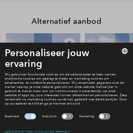
Alternatief aanbod
24
#013
#015
In optie
In optie
Rijwoning type Beatrice #013
Rijwoning type Beat
€ 624.000 v.o.n.
€ 614.000 v.o
Park Vredenburgh
Park Vredenbu