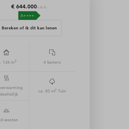
€ 644.000
v.o.n.
Bereken of ik dit kan lenen
2
. 126 m
4 kamers
rverwarming
2
ca. 83 m
Tuin
deeltelijk
id-westen