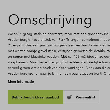
Omschrijving
Woon je graag stads en charmant, maar met een groene twist? 
Vredenburgh, het sluitstuk van Park Triangel, combineert het
24 eigentijdse eengezinswoningen staan verdeeld over vier h
met warme oranje gevelsteen, verfijnde gemetselde details, st
en ramen met klassieke roeden. Met ca. 125 m2 bieden ze ee
slaapkamers. Maar het échte goud zit achter: de heerlijke tuin
er veel groen om de hoek van deze woningen. Denk aan de ce
Vredenburghzone, waar je binnen een paar stappen bent! Ont
Meer informatie
Ruimte, licht en openslaande deuren naar de tuin
Doe de sleutel in het slot en treed binnen. Via de hal met toi
naar het woongedeelte, waar het daglicht door de hoge ramen 
Bekijk beschikbaar aanbod
Wensenlijst
binnenstroomt. De open indeling is ook perfect, zo zijn koke
elkaar verbonden. Achterin, waar plek is voor een gezellige zi