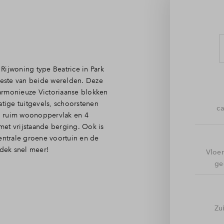
Rijwoning type Beatrice in Park
 beste van beide werelden. Deze
armonieuze Victoriaanse blokken
atige tuitgevels, schoorstenen
ca
n ruim woonoppervlak en 4
 met vrijstaande berging. Ook is
ntrale groene voortuin en de
dek snel meer!
Vloe
ge
let en trapopgang loop je door
en deuren rijkelijk
n, eten en wonen gezellig met
Zu
thoek, zet je ‘s zomers de