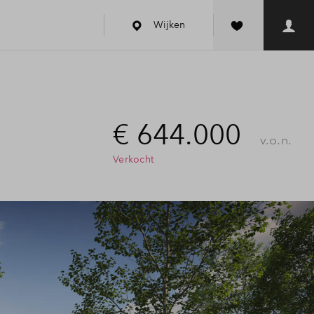
Wijken
€ 644.000
v.o.n.
Verkocht