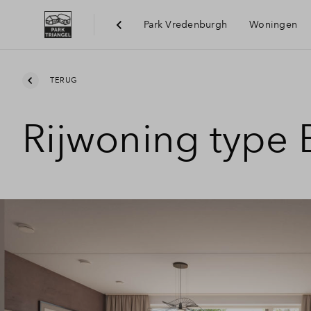
Park Vredenburgh
Woningen
Bereik
TERUG
Rijwoning type 
Voorzi
Duurz