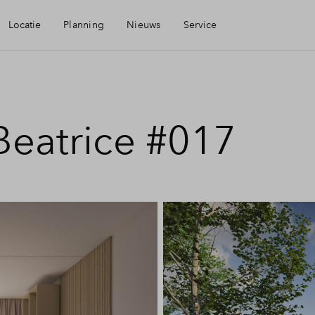
Locatie
Planning
Nieuws
Service
baarheid
Mijn Eigen Huis
Beatrice #017
eningen
Financiele check
aamheid
Financiering
Toewijzing
Woning kopen