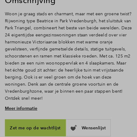
Omschrijving
Inloggen
Woon je graag stads en charmant, maar met een groene twist?
Rijwoning type Beatrice in Park Vredenburgh, het sluitstuk van
Park Triangel, combineert het beste van beide werelden. Deze
24 eigentijdse eengezinswoningen staan verdeeld over vier
harmonieuze Victoriaanse blokken met warme oranje
gevelsteen, verfijnde gemetselde details, statige tuitgevels,
schoorstenen en ramen met klassieke roeden. Met ca. 125 m2
bieden ze een ruim woonoppervlak en 4 slaapkamers. Maar
het échte goud zit achter: de heerlijke tuin met vrijstaande
berging. Ook is er veel groen om de hoek van deze
woningen. Denk aan de centrale groene voortuin en de
Vredenburghzone, waar je binnen een paar stappen bent!
Ontdek snel meer!
Meer informatie
Ruimte, licht en openslaande deuren naar de tuin
Doe de sleutel in het slot en treed binnen. Via de hal met
toilet en trapopgang loop je door naar het woongedeelte,
Zet me op de wachtlijst
Wensenlijst
waar het daglicht door de hoge ramen en deuren rijkelijk