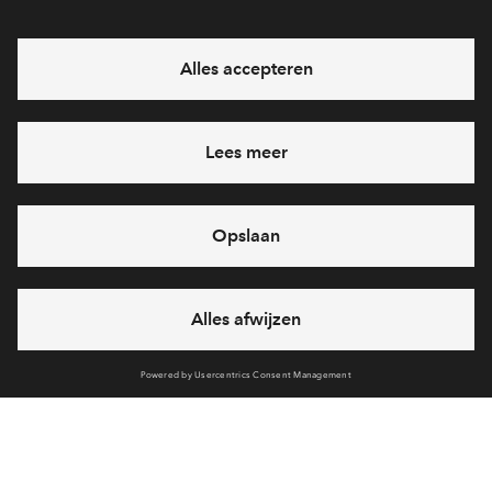
Interesse? Meld je dan snel aan
Hiermee blijf je op de hoogte van het belangrijkste nieuws en
eventuele projecten
Ja, ik wil mij aanmelden
Heb je een vraag en wil je direct antwoord? Bel ons op
088 -
712 28 46
6 dagen per week beschikbaar (behalve tijdens
feestdagen)
vandaag gesloten, vrijdag zijn we vanaf
09:00 uur weer