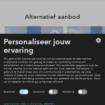
Alternatief aanbod
24
#013
#018
In optie
In optie
Rijwoning type Beatrice #013
Rijwoning type Beat
€ 624.000 v.o.n.
€ 624.000 v.o
Park Vredenburgh
Park Vredenbu