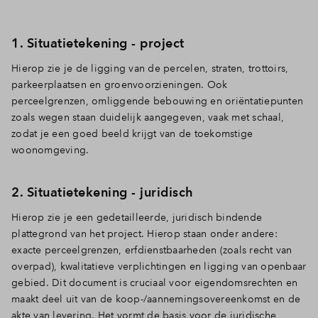
1. Situatietekening - project
Hierop zie je de ligging van de percelen, straten, trottoirs,
parkeerplaatsen en groenvoorzieningen. Ook
perceelgrenzen, omliggende bebouwing en oriëntatiepunten
zoals wegen staan duidelijk aangegeven, vaak met schaal,
zodat je een goed beeld krijgt van de toekomstige
woonomgeving.
2. Situatietekening - juridisch
Hierop zie je een gedetailleerde, juridisch bindende
plattegrond van het project. Hierop staan onder andere:
e
xacte perceelgrenzen, e
rfdienstbaarheden (zoals recht van
overpad), k
walitatieve verplichtingen en l
igging van openbaar
gebied. Dit document is cruciaal voor eigendomsrechten en
maakt deel uit van de koop-/aannemingsovereenkomst en de
akte van levering. Het vormt de basis voor de juridische