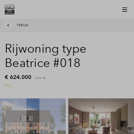
TERUG
Rijwoning type
Beatrice #018
€ 624.000
v.o.n.
Vrij