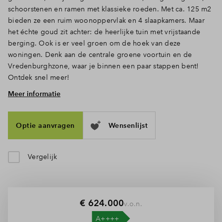
schoorstenen en ramen met klassieke roeden. Met ca. 125 m2
Inloggen
bieden ze een ruim woonoppervlak en 4 slaapkamers. Maar
het échte goud zit achter: de heerlijke tuin met vrijstaande
berging. Ook is er veel groen om de hoek van deze
woningen. Denk aan de centrale groene voortuin en de
Vredenburghzone, waar je binnen een paar stappen bent!
Ontdek snel meer!
Meer informatie
Ruimte, licht en openslaande deuren naar de tuin
Doe de sleutel in het slot en treed binnen. Via de hal met
toilet en trapopgang loop je door naar het woongedeelte,
Optie aanvragen
Wensenlijst
waar het daglicht door de hoge ramen en deuren rijkelijk
binnenstroomt. De open indeling is ook perfect, zo zijn
koken, eten en wonen gezellig met elkaar verbonden.
Vergelijk
Achterin, waar plek is voor een gezellige zithoek, zet je ‘s
zomers de tuindeuren lekker open naar de achtertuin. Ook
zijn er een aantal speciale hoekwoningen. Deze zijn net iets
ruimer en hebben door de zij entree een mooie indeling
€ 624.000
v.o.n.
beneden en een apart toilet boven. De de dwarskap heb je