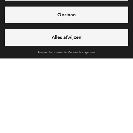
eventuele projecten
Ja, ik wil mij aanmelden
Heb je een vraag en wil je direct antwoord? Bel ons op
088 -
712 28 46
6 dagen per week beschikbaar (behalve tijdens
feestdagen)
vandaag gesloten, maandag zijn we vanaf
09:00 uur weer
bereikbaar
via chat en telefoon
Cookies
Over BPD