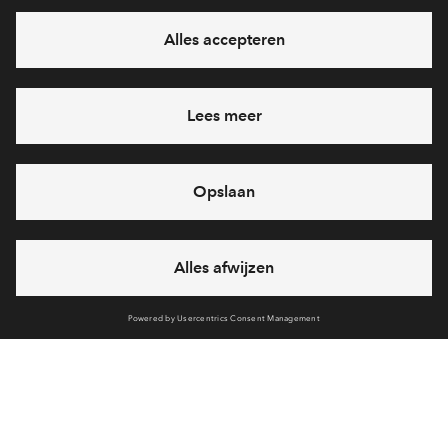
Interesse? Meld je dan snel aan
Hiermee blijf je op de hoogte van het belangrijkste nieuws en
eventuele projecten
Ja, ik wil mij aanmelden
Heb je een vraag en wil je direct antwoord? Bel ons op
088 -
712 28 46
6 dagen per week beschikbaar (behalve tijdens
feestdagen)
vandaag van
09:00 - 18:00 uur