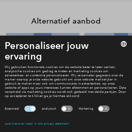
Alternatief aanbod
24
#013
#015
In optie
In optie
Rijwoning type Beatrice #013
Rijwoning type Beat
€ 624.000 v.o.n.
€ 614.000 v.o
Park Vredenburgh
Park Vredenbu