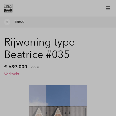
TERUG
Rijwoning type
Beatrice #035
€ 639.000
v.o.n.
Verkocht