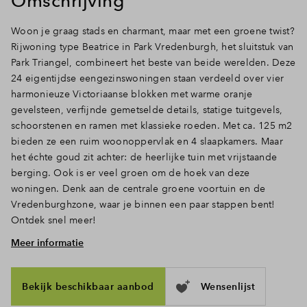
Omschrijving
Inloggen
Woon je graag stads en charmant, maar met een groene twist?
Rijwoning type Beatrice in Park Vredenburgh, het sluitstuk van
Park Triangel, combineert het beste van beide werelden. Deze
24 eigentijdse eengezinswoningen staan verdeeld over vier
harmonieuze Victoriaanse blokken met warme oranje
gevelsteen, verfijnde gemetselde details, statige tuitgevels,
schoorstenen en ramen met klassieke roeden. Met ca. 125 m2
bieden ze een ruim woonoppervlak en 4 slaapkamers. Maar
het échte goud zit achter: de heerlijke tuin met vrijstaande
berging. Ook is er veel groen om de hoek van deze
woningen. Denk aan de centrale groene voortuin en de
Vredenburghzone, waar je binnen een paar stappen bent!
Ontdek snel meer!
Meer informatie
Ruimte, licht en openslaande deuren naar de tuin
Doe de sleutel in het slot en treed binnen. Via de hal met
toilet en trapopgang loop je door naar het woongedeelte,
Bekijk beschikbaar aanbod
Wensenlijst
waar het daglicht door de hoge ramen en deuren rijkelijk