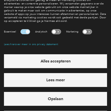
Inloggen
Interesse? Meld je dan snel aan
Hiermee blijf je op de hoogte van het belangrijkste nieuws en
eventuele projecten
Ja, ik wil mij aanmelden
Heb je een vraag en wil je direct antwoord? Bel ons op
088 -
712 28 46
6 dagen per week beschikbaar (behalve tijdens
feestdagen)