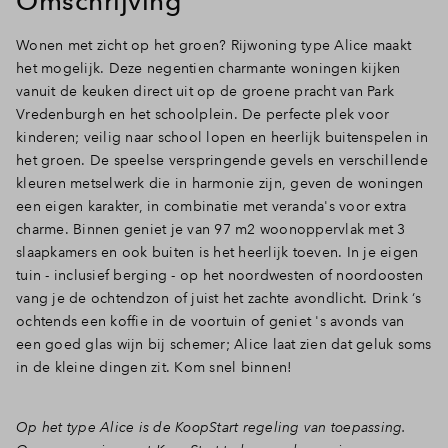
Omschrijving
Inloggen
Wonen met zicht op het groen? Rijwoning type Alice maakt
het mogelijk. Deze negentien charmante woningen kijken
vanuit de keuken direct uit op de groene pracht van Park
Vredenburgh en het schoolplein. De perfecte plek voor
kinderen; veilig naar school lopen en heerlijk buitenspelen in
het groen. De speelse verspringende gevels en verschillende
kleuren metselwerk die in harmonie zijn, geven de woningen
een eigen karakter, in combinatie met veranda's voor extra
charme. Binnen geniet je van 97 m2 woonoppervlak met 3
slaapkamers en ook buiten is het heerlijk toeven. In je eigen
tuin - inclusief berging - op het noordwesten of noordoosten
vang je de ochtendzon of juist het zachte avondlicht. Drink ‘s
ochtends een koffie in de voortuin of geniet 's avonds van
een goed glas wijn bij schemer; Alice laat zien dat geluk soms
in de kleine dingen zit. Kom snel binnen!
Op het type Alice is de KoopStart regeling van toepassing.