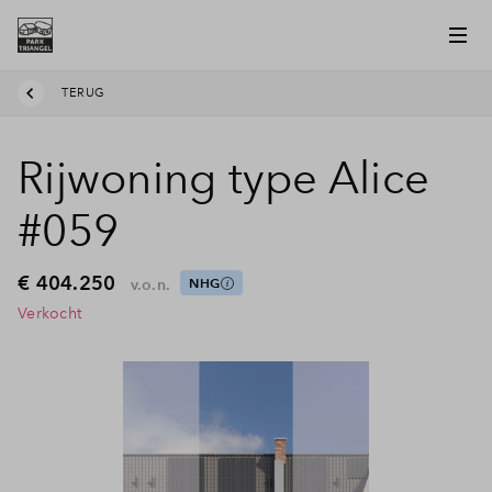
TERUG
Rijwoning type Alice
#059
€ 404.250
v.o.n.
NHG
Verkocht