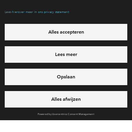
Interesse? Meld je dan snel aan
Hiermee blijf je op de hoogte van het belangrijkste nieuws en
eventuele projecten
Ja, ik wil mij aanmelden
Heb je een vraag en wil je direct antwoord? Bel ons op
088 -
712 28 46
6 dagen per week beschikbaar (behalve tijdens
feestdagen)
vandaag van
09:00 - 18:00 uur
via chat en telefoon
Cookies