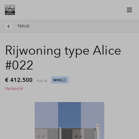
TERUG
Rijwoning type Alice
#022
€ 412.500
v.o.n.
NHG
Verkocht