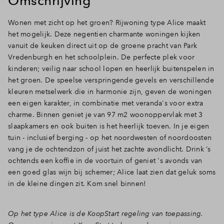
Omschrijving
Inloggen
Wonen met zicht op het groen? Rijwoning type Alice maakt
het mogelijk. Deze negentien charmante woningen kijken
vanuit de keuken direct uit op de groene pracht van Park
Vredenburgh en het schoolplein. De perfecte plek voor
kinderen; veilig naar school lopen en heerlijk buitenspelen in
het groen. De speelse verspringende gevels en verschillende
kleuren metselwerk die in harmonie zijn, geven de woningen
een eigen karakter, in combinatie met veranda's voor extra
charme. Binnen geniet je van 97 m2 woonoppervlak met 3
slaapkamers en ook buiten is het heerlijk toeven. In je eigen
tuin - inclusief berging - op het noordwesten of noordoosten
vang je de ochtendzon of juist het zachte avondlicht. Drink ‘s
ochtends een koffie in de voortuin of geniet 's avonds van
een goed glas wijn bij schemer; Alice laat zien dat geluk soms
in de kleine dingen zit. Kom snel binnen!
Op het type Alice is de KoopStart regeling van toepassing.