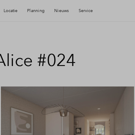
Locatie
Planning
Nieuws
Service
baarheid
Mijn Eigen Huis
Alice #024
eningen
Financiele check
aamheid
Financiering
Toewijzing
Woning kopen