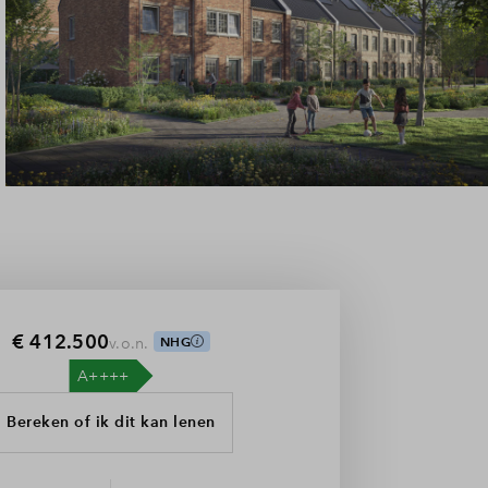
€ 412.500
v.o.n.
NHG
Bereken of ik dit kan lenen