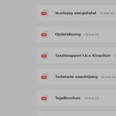
Voorlopig energielabel
13 mei 26
Optietekening
13 mei 26
Taxatierapport t.b.v. KoopStart
2
Technische omschrijving
30 mei 26
Tegelbrochure
13 mei 26