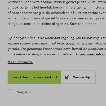
veranda's voor extra charme. Binnen geniet je van 97 m2 wo
en ook buiten is het heerlijk toeven. In je eigen tuin - inclus
of noordoosten vang je de ochtendzon of juist het zachte avon
koffie in de voortuin of geniet 's avonds van een goed glas wij
dat geluk soms in de kleine dingen zit. Kom snel binnen!
Op het type Alice is de KoopStart regeling van toepassing. O
kunnen kopen is een maximaal bruto (gezamenlijk) jaarinkome
gesteld. De getoonde koopsomindicatie betreft de KoopStart 
uitgestelde betaling in mindering gebracht).
Lees meer inform
Meer informatie
Koken en bankhangen met uitzicht
Via de voortuin, bereik je de voordeur en stap je de hal met h
woongedeelte, dat dankzij de hoge ramen en deuren aan weersz
Bekijk beschikbaar aanbod
Wensenlijst
versterkt het open karakter en maakt dat je er graag je tijd sp
je straks de sterren van de hemel met zicht op het buurtgroen 
zithoek achterin. Hier zet je vanaf de eerste warme lentedag
Vergelijk
lekker open, waardoor de tuin echt een verlengstuk van de 