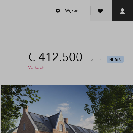
Wijken
€ 412.500
v.o.n.
NHG
Verkocht