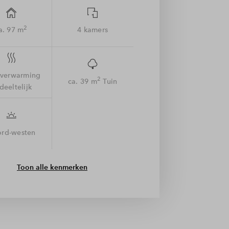
2
a. 97 m
4 kamers
rverwarming
2
ca. 39 m
Tuin
deeltelijk
rd-westen
Toon alle kenmerken