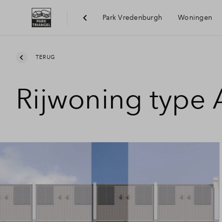
Park Vredenburgh
Woningen
Bereik
TERUG
Rijwoning type 
Voorzi
Duurz