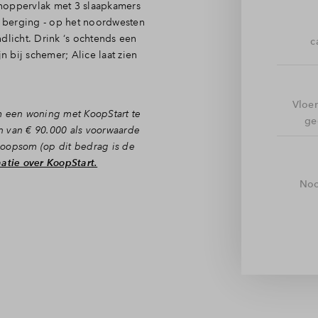
onoppervlak met 3 slaapkamers
ief berging - op het noordwesten
dlicht. Drink ‘s ochtends een
c
n bij schemer; Alice laat zien
Vloe
m een woning met KoopStart te
ge
n van € 90.000 als voorwaarde
koopsom (op dit bedrag is de
atie over KoopStart.
Noo
et toilet binnen. Door naar het
ijden lekker licht is. Dit
endeert. Aan de straatkant kook
en relaxen doe je juist in de
 de dubbel openslaande deuren
woonkamer wordt.