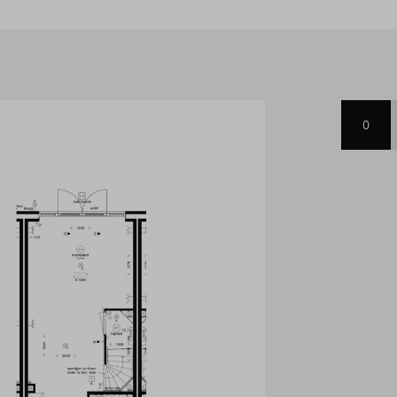
mers en de badkamer, compleet
lder biedt tot slot, naast de
ger, nog een ruime 3e
+ en compleet uitgerust met
k nog eens helemaal klaar voor
0