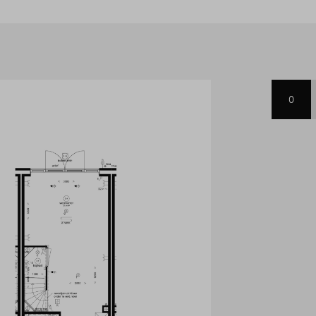
mers en de badkamer, compleet
lder biedt tot slot, naast de
ger, nog een ruime 3e
+ en compleet uitgerust met
k nog eens helemaal klaar voor
0