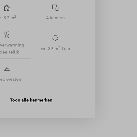
2
a. 97 m
4 kamers
rverwarming
2
ca. 39 m
Tuin
deeltelijk
rd-westen
Toon alle kenmerken