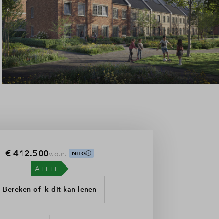
€ 412.500
v.o.n.
NHG
Bereken of ik dit kan lenen