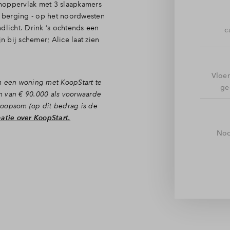
onoppervlak met 3 slaapkamers
ief berging - op het noordwesten
dlicht. Drink ‘s ochtends een
c
n bij schemer; Alice laat zien
Vloe
m een woning met KoopStart te
ge
n van € 90.000 als voorwaarde
koopsom (op dit bedrag is de
atie over KoopStart.
Noo
et toilet binnen. Door naar het
ijden lekker licht is. Dit
endeert. Aan de straatkant kook
en relaxen doe je juist in de
 de dubbel openslaande deuren
woonkamer wordt.