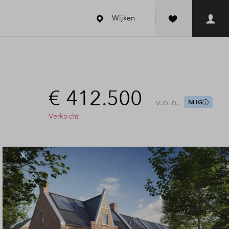
Wijken
€ 412.500
v.o.n.
NHG
Verkocht