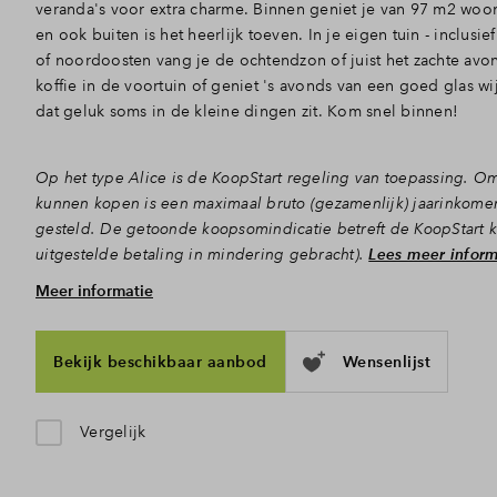
veranda's voor extra charme. Binnen geniet je van 97 m2 wo
en ook buiten is het heerlijk toeven. In je eigen tuin - inclus
of noordoosten vang je de ochtendzon of juist het zachte avon
koffie in de voortuin of geniet 's avonds van een goed glas wij
dat geluk soms in de kleine dingen zit. Kom snel binnen!
Op het type Alice is de KoopStart regeling van toepassing. O
kunnen kopen is een maximaal bruto (gezamenlijk) jaarinkome
gesteld. De getoonde koopsomindicatie betreft de KoopStart 
uitgestelde betaling in mindering gebracht).
Lees meer inform
Meer informatie
Koken en bankhangen met uitzicht
Via de voortuin, bereik je de voordeur en stap je de hal met h
woongedeelte, dat dankzij de hoge ramen en deuren aan weersz
Bekijk beschikbaar aanbod
Wensenlijst
versterkt het open karakter en maakt dat je er graag je tijd sp
je straks de sterren van de hemel met zicht op het buurtgroen 
zithoek achterin. Hier zet je vanaf de eerste warme lentedag
Vergelijk
lekker open, waardoor de tuin echt een verlengstuk van de 