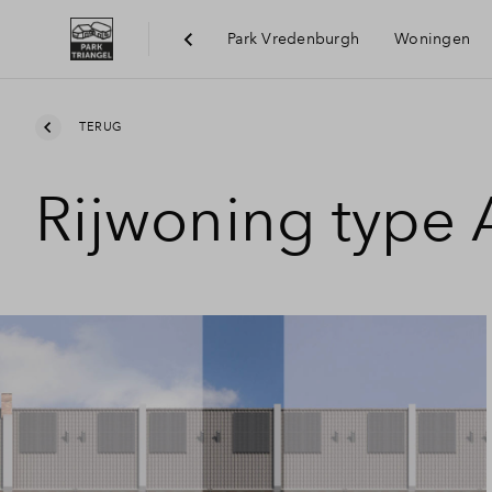
Park Vredenburgh
Woningen
Bereik
TERUG
Rijwoning type 
Voorzi
Duurz