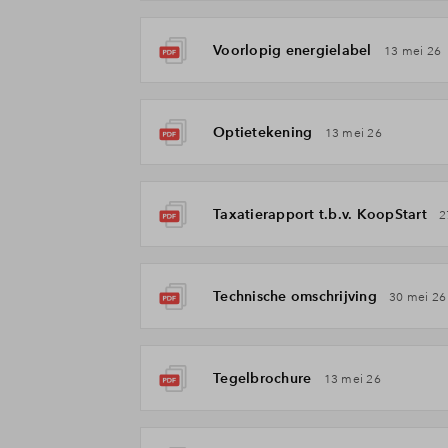
Voorlopig energielabel
13 mei 26
Optietekening
13 mei 26
Taxatierapport t.b.v. KoopStart
2
Technische omschrijving
30 mei 26
Tegelbrochure
13 mei 26