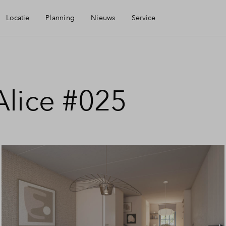
Locatie
Planning
Nieuws
Service
baarheid
Mijn Eigen Huis
Alice #025
eningen
Financiele check
aamheid
Financiering
Toewijzing
Woning kopen