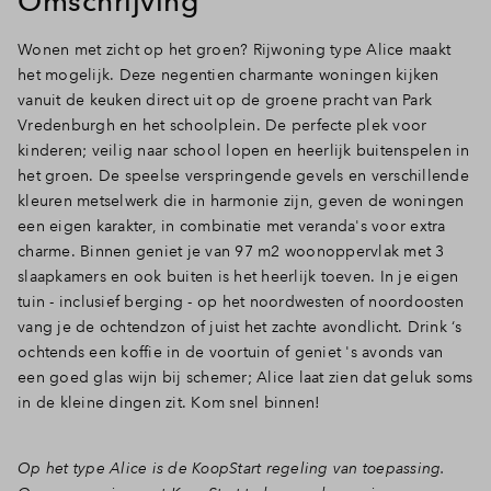
Omschrijving
Inloggen
Wonen met zicht op het groen? Rijwoning type Alice maakt
het mogelijk. Deze negentien charmante woningen kijken
vanuit de keuken direct uit op de groene pracht van Park
Vredenburgh en het schoolplein. De perfecte plek voor
kinderen; veilig naar school lopen en heerlijk buitenspelen in
het groen. De speelse verspringende gevels en verschillende
kleuren metselwerk die in harmonie zijn, geven de woningen
een eigen karakter, in combinatie met veranda's voor extra
charme. Binnen geniet je van 97 m2 woonoppervlak met 3
slaapkamers en ook buiten is het heerlijk toeven. In je eigen
tuin - inclusief berging - op het noordwesten of noordoosten
vang je de ochtendzon of juist het zachte avondlicht. Drink ‘s
ochtends een koffie in de voortuin of geniet 's avonds van
een goed glas wijn bij schemer; Alice laat zien dat geluk soms
in de kleine dingen zit. Kom snel binnen!
Op het type Alice is de KoopStart regeling van toepassing.