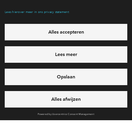
Interesse? Meld je dan snel aan
Hiermee blijf je op de hoogte van het belangrijkste nieuws en
eventuele projecten
Ja, ik wil mij aanmelden
Heb je een vraag en wil je direct antwoord? Bel ons op
088 -
712 28 46
6 dagen per week beschikbaar (behalve tijdens
feestdagen)
vandaag van
09:00 - 18:00 uur
via chat en telefoon
Cookies