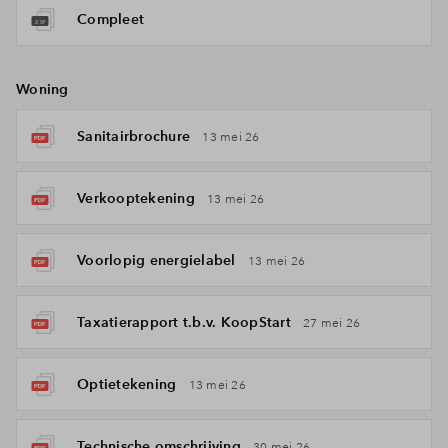
Compleet
Woning
Sanitairbrochure
13 mei 26
Verkooptekening
13 mei 26
Voorlopig energielabel
13 mei 26
Taxatierapport t.b.v. KoopStart
27 mei 26
Optietekening
13 mei 26
Technische omschrijving
30 mei 26