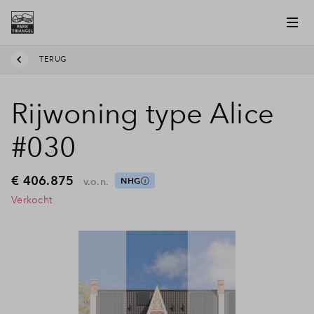
TERUG
Rijwoning type Alice
#030
€ 406.875
v.o.n.
NHG
Verkocht