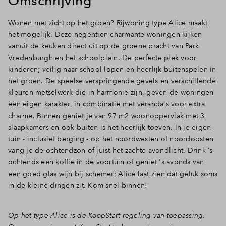
Omschrijving
Inloggen
Wonen met zicht op het groen? Rijwoning type Alice maakt
het mogelijk. Deze negentien charmante woningen kijken
vanuit de keuken direct uit op de groene pracht van Park
Vredenburgh en het schoolplein. De perfecte plek voor
kinderen; veilig naar school lopen en heerlijk buitenspelen in
het groen. De speelse verspringende gevels en verschillende
kleuren metselwerk die in harmonie zijn, geven de woningen
een eigen karakter, in combinatie met veranda's voor extra
charme. Binnen geniet je van 97 m2 woonoppervlak met 3
slaapkamers en ook buiten is het heerlijk toeven. In je eigen
tuin - inclusief berging - op het noordwesten of noordoosten
vang je de ochtendzon of juist het zachte avondlicht. Drink ‘s
ochtends een koffie in de voortuin of geniet 's avonds van
een goed glas wijn bij schemer; Alice laat zien dat geluk soms
in de kleine dingen zit. Kom snel binnen!
Op het type Alice is de KoopStart regeling van toepassing.