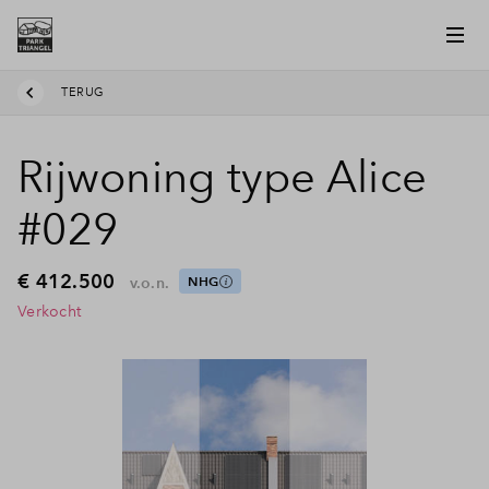
TERUG
Rijwoning type Alice
#029
€ 412.500
v.o.n.
NHG
Verkocht