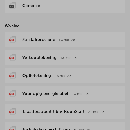
Compleet
Woning
Sanitairbrochure
13 mei 26
Verkooptekening
13 mei 26
Optietekening
13 mei 26
Voorlopig energielabel
13 mei 26
Taxatierapport t.b.v. KoopStart
27 mei 26
Technische omschrijving
30 mei 26