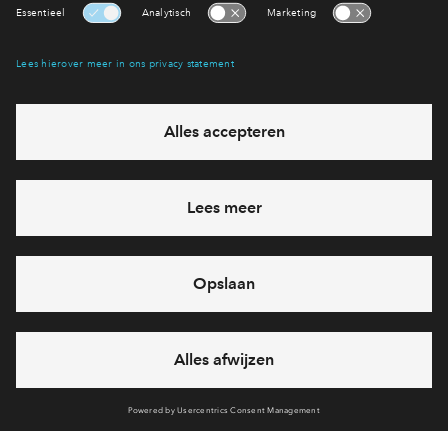
Interesse? Meld je dan snel aan
Hiermee blijf je op de hoogte van het belangrijkste nieuws en
eventuele projecten
Ja, ik wil mij aanmelden
Heb je een vraag en wil je direct antwoord? Bel ons op
088 -
712 28 46
6 dagen per week beschikbaar (behalve tijdens
feestdagen)
vandaag gesloten, maandag zijn we vanaf
09:00 uur weer
bereikbaar
via chat en telefoon