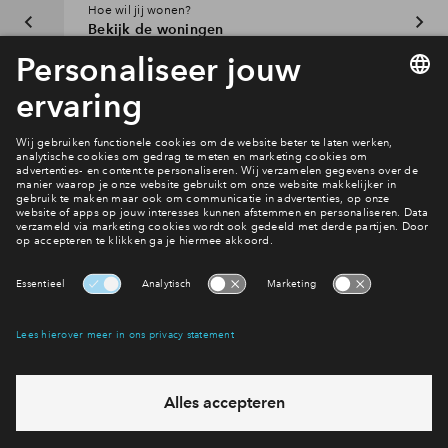
Hoe wil jij wonen?
Bekijk de woningen
Interesse? Meld je dan snel aan
Hiermee blijf je op de hoogte van het belangrijkste nieuws en
eventuele projecten
Ja, ik wil mij aanmelden
Heb je een vraag en wil je direct antwoord? Bel ons op
088 -
712 28 46
6 dagen per week beschikbaar (behalve tijdens
feestdagen)
vandaag gesloten, maandag zijn we vanaf
09:00 uur weer
bereikbaar