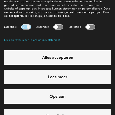
Inloggen
Interesse? Meld je dan snel aan
Hiermee blijf je op de hoogte van het belangrijkste nieuws en
eventuele projecten
Ja, ik wil mij aanmelden
Heb je een vraag en wil je direct antwoord? Bel ons op
088 -
712 28 46
6 dagen per week beschikbaar (behalve tijdens
feestdagen)