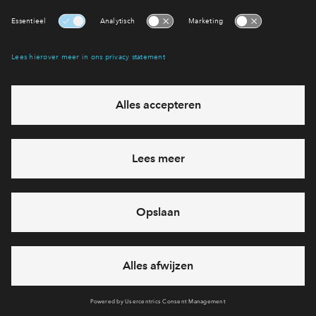
1
Project
verkocht
- 32
woningen
Parktuin
96 - 142
m²