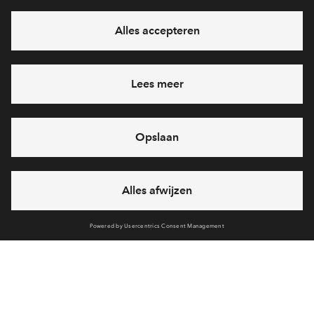
Ja, ik wil mij aanmelden
Heb je een vraag en wil je direct antwoord? Bel ons op
088 -
712 28 46
6 dagen per week beschikbaar (behalve tijdens
feestdagen)
vandaag gesloten, maandag zijn we vanaf
09:00 uur weer
bereikbaar
via chat en telefoon
Cookies
Over BPD
Disclaimer