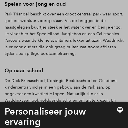
Spelen voor jong en oud
Park Triangel beschikt over een groot centraal park waar sport,
spel en avontuur voorop staan. Via de bruggen in de
naastgelegen buurtjes steek je het water over en ben je er zo.
Je vindt hier het Speeleiland Junglebos en een Calisthenics
Parcours waar de kleine avonturiers lekker uitrazen. Waddinxfit
is er voor ouders die ook graag buiten wat stoom afblazen
tijdens een pittige bootcamptraining.
Op naar school
De Dick Brunaschool, Koningin Beatrixschool en Quadrant
kindercentra vind je in één gebouw aan de Parklaan, op
ongeveer een kwartiertje lopen. Natuurlijk zijn er in
Waddinxveen ook voldoende scholen om uit te kiezen. En
voor pubers biedt ook Gouda - op zo’n 20 fietsminuten - een
uitgebreid aanbod aan middelbare scholen.