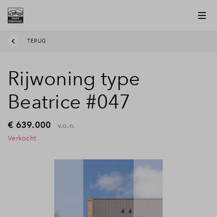
TERUG
Rijwoning type
Beatrice #047
€ 639.000
v.o.n.
Verkocht