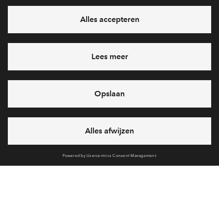
Interesse? Meld je dan snel aan
Hiermee blijf je op de hoogte van het belangrijkste nieuws en
eventuele projecten
Ja, ik wil mij aanmelden
Heb je een vraag en wil je direct antwoord? Bel ons op
088 -
712 28 46
6 dagen per week beschikbaar (behalve tijdens
feestdagen)
vandaag van
09:00 - 18:00 uur