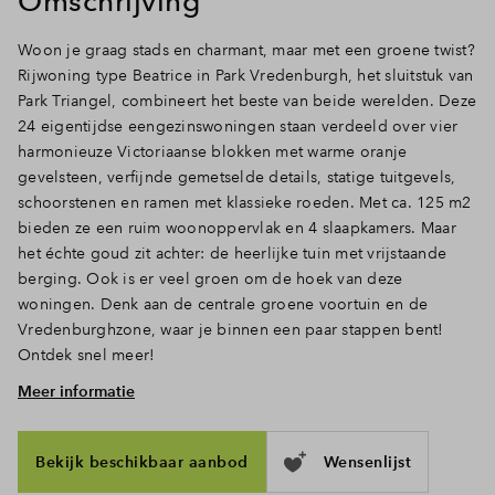
Omschrijving
Inloggen
Woon je graag stads en charmant, maar met een groene twist?
Rijwoning type Beatrice in Park Vredenburgh, het sluitstuk van
Park Triangel, combineert het beste van beide werelden. Deze
24 eigentijdse eengezinswoningen staan verdeeld over vier
harmonieuze Victoriaanse blokken met warme oranje
gevelsteen, verfijnde gemetselde details, statige tuitgevels,
schoorstenen en ramen met klassieke roeden. Met ca. 125 m2
bieden ze een ruim woonoppervlak en 4 slaapkamers. Maar
het échte goud zit achter: de heerlijke tuin met vrijstaande
berging. Ook is er veel groen om de hoek van deze
woningen. Denk aan de centrale groene voortuin en de
Vredenburghzone, waar je binnen een paar stappen bent!
Ontdek snel meer!
Meer informatie
Ruimte, licht en openslaande deuren naar de tuin
Doe de sleutel in het slot en treed binnen. Via de hal met
toilet en trapopgang loop je door naar het woongedeelte,
Bekijk beschikbaar aanbod
Wensenlijst
waar het daglicht door de hoge ramen en deuren rijkelijk