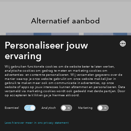
Alternatief aanbod
24
#013
#015
In optie
In optie
Rijwoning type Beatrice #013
Rijwoning type Beat
€ 624.000 v.o.n.
€ 614.000 v.o
Park Vredenburgh
Park Vredenbu