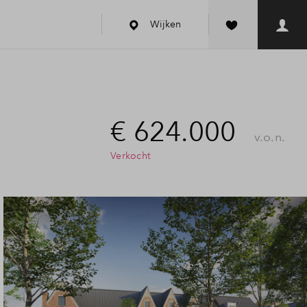
Wijken
€ 624.000
v.o.n.
Verkocht