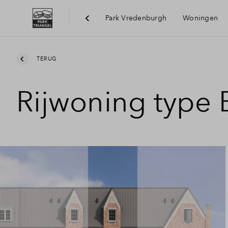
Park Vredenburgh
Woningen
Bereik
TERUG
Rijwoning type 
Voorzi
Duurz