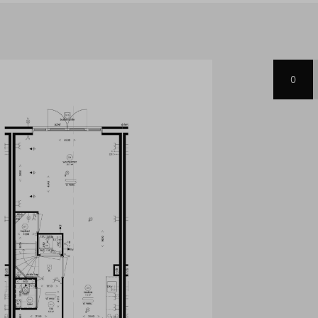
ger, nog voldoende ruimte om
tgerust met zonnepanelen,
emaal klaar voor de toekomst.
0