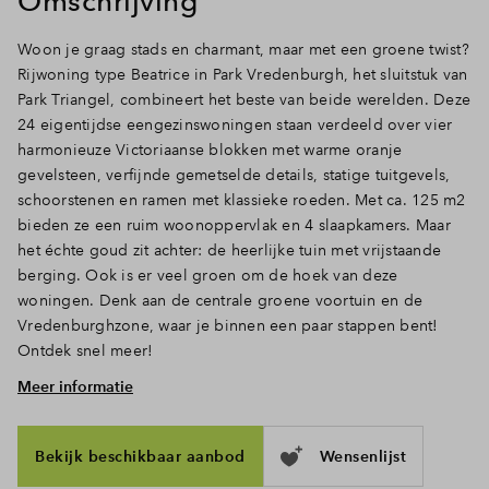
Omschrijving
Inloggen
Woon je graag stads en charmant, maar met een groene twist?
Rijwoning type Beatrice in Park Vredenburgh, het sluitstuk van
Park Triangel, combineert het beste van beide werelden. Deze
24 eigentijdse eengezinswoningen staan verdeeld over vier
harmonieuze Victoriaanse blokken met warme oranje
gevelsteen, verfijnde gemetselde details, statige tuitgevels,
schoorstenen en ramen met klassieke roeden. Met ca. 125 m2
bieden ze een ruim woonoppervlak en 4 slaapkamers. Maar
het échte goud zit achter: de heerlijke tuin met vrijstaande
berging. Ook is er veel groen om de hoek van deze
woningen. Denk aan de centrale groene voortuin en de
Vredenburghzone, waar je binnen een paar stappen bent!
Ontdek snel meer!
Meer informatie
Ruimte, licht en openslaande deuren naar de tuin
Doe de sleutel in het slot en treed binnen. Via de hal met
toilet en trapopgang loop je door naar het woongedeelte,
Bekijk beschikbaar aanbod
Wensenlijst
waar het daglicht door de hoge ramen en deuren rijkelijk