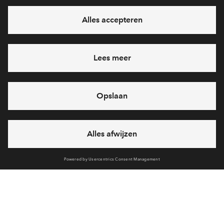
Interesse? Meld je dan snel aan
Hiermee blijf je op de hoogte van het belangrijkste nieuws en
eventuele projecten
Ja, ik wil mij aanmelden
Heb je een vraag en wil je direct antwoord? Bel ons op
088 -
712 28 46
6 dagen per week beschikbaar (behalve tijdens
feestdagen)
vandaag van
09:00 - 18:00 uur