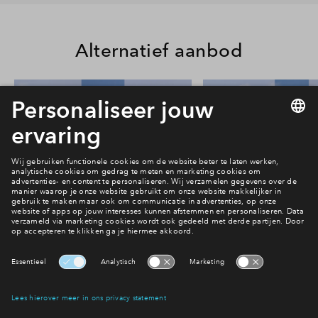
Alternatief aanbod
24
#013
#015
In optie
In optie
Rijwoning type Beatrice #013
Rijwoning type Beat
€ 624.000 v.o.n.
€ 614.000 v.o
Park Vredenburgh
Park Vredenbu