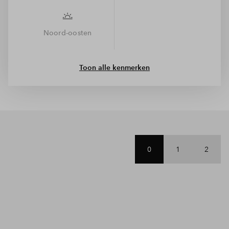
Noord-oosten
Toon alle kenmerken
0
1
2