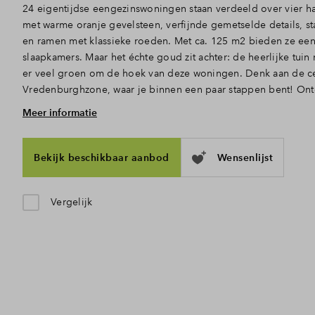
24 eigentijdse eengezinswoningen staan verdeeld over vier h
met warme oranje gevelsteen, verfijnde gemetselde details, st
en ramen met klassieke roeden. Met ca. 125 m2 bieden ze ee
slaapkamers. Maar het échte goud zit achter: de heerlijke tuin
er veel groen om de hoek van deze woningen. Denk aan de ce
Vredenburghzone, waar je binnen een paar stappen bent! Ont
Meer informatie
Ruimte, licht en openslaande deuren naar de tuin
Doe de sleutel in het slot en treed binnen. Via de hal met toi
naar het woongedeelte, waar het daglicht door de hoge ramen 
Bekijk beschikbaar aanbod
Wensenlijst
binnenstroomt. De open indeling is ook perfect, zo zijn koke
elkaar verbonden. Achterin, waar plek is voor een gezellige zi
tuindeuren lekker open naar de achtertuin. Ook zijn er een a
Vergelijk
Deze zijn net iets ruimer en hebben door de zij entree een 
apart toilet boven. De de dwarskap heb je op zolder extra vee
Complete badkamer en 3 slaapkamers
In de hal neem je de trap naar boven, waar je 3 slaapkamers
met tegelwerk en sanitair: een toilet, wastafel en douche. De zo