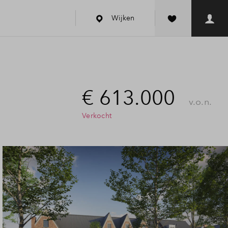
Wijken
€ 613.000
v.o.n.
Verkocht