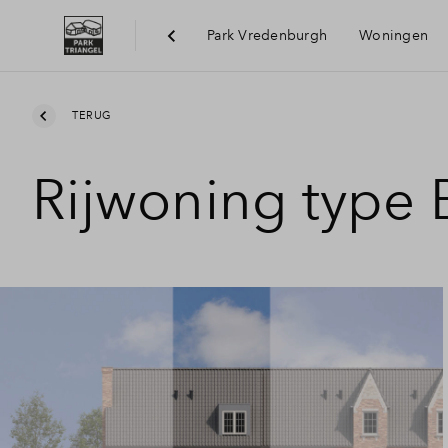
Park Vredenburgh
Woningen
Bereik
TERUG
Rijwoning type 
Voorzi
Duurz