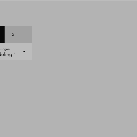
2
elingen
deling 1