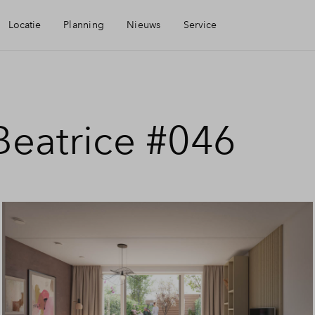
Locatie
Planning
Nieuws
Service
baarheid
Mijn Eigen Huis
Beatrice #046
eningen
Financiele check
aamheid
Financiering
Toewijzing
Woning kopen