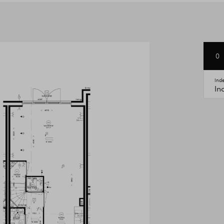
ger, nog voldoende ruimte om
tgerust met zonnepanelen,
emaal klaar voor de toekomst.
0
Ind
In