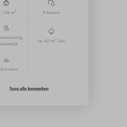
2
. 126 m
4 kamers
rverwarming
2
ca. 62 m
Tuin
deeltelijk
id-oosten
Toon alle kenmerken