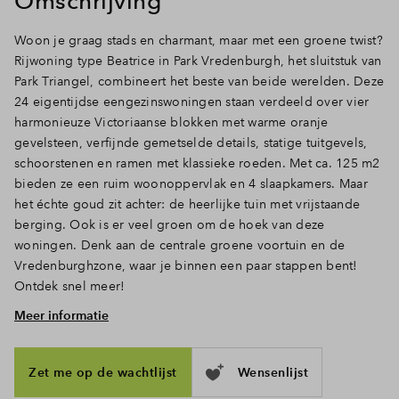
Omschrijving
Inloggen
Woon je graag stads en charmant, maar met een groene twist?
Rijwoning type Beatrice in Park Vredenburgh, het sluitstuk van
Park Triangel, combineert het beste van beide werelden. Deze
24 eigentijdse eengezinswoningen staan verdeeld over vier
harmonieuze Victoriaanse blokken met warme oranje
gevelsteen, verfijnde gemetselde details, statige tuitgevels,
schoorstenen en ramen met klassieke roeden. Met ca. 125 m2
bieden ze een ruim woonoppervlak en 4 slaapkamers. Maar
het échte goud zit achter: de heerlijke tuin met vrijstaande
berging. Ook is er veel groen om de hoek van deze
woningen. Denk aan de centrale groene voortuin en de
Vredenburghzone, waar je binnen een paar stappen bent!
Ontdek snel meer!
Meer informatie
Ruimte, licht en openslaande deuren naar de tuin
Doe de sleutel in het slot en treed binnen. Via de hal met
toilet en trapopgang loop je door naar het woongedeelte,
Zet me op de wachtlijst
Wensenlijst
waar het daglicht door de hoge ramen en deuren rijkelijk