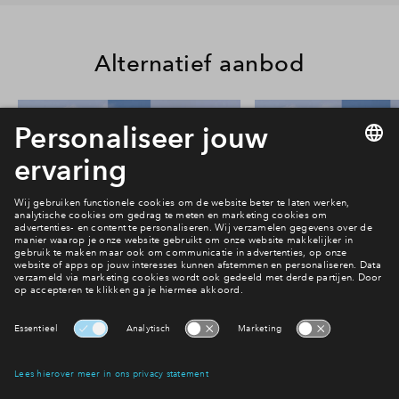
Alternatief aanbod
23
#015
#044
In optie
In optie
Rijwoning type Beatrice #015
Rijwoning type Beat
€ 614.000 v.o.n.
€ 624.000 v.o
Park Vredenburgh
Park Vredenbu