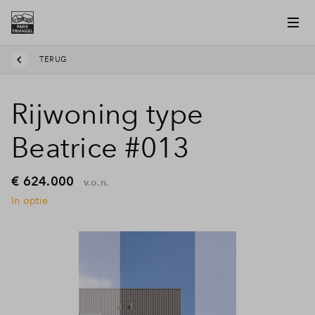
TERUG
Rijwoning type
Beatrice #013
€ 624.000
v.o.n.
In optie