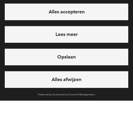
Interesse? Meld je dan snel aan
Hiermee blijf je op de hoogte van het belangrijkste nieuws en
eventuele projecten
Ja, ik wil mij aanmelden
Heb je een vraag en wil je direct antwoord? Bel ons op
088 -
712 28 46
6 dagen per week beschikbaar (behalve tijdens
feestdagen)
vandaag van
09:00 - 18:00 uur