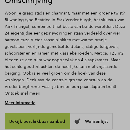
Omschrijving
Inloggen
Woon je graag stads en charmant, maar met een groene twist?
Rijwoning type Beatrice in Park Vredenburgh, het sluitstuk van
Park Triangel, combineert het beste van beide werelden. Deze
24 eigentijdse eengezinswoningen staan verdeeld over vier
harmonieuze Victoriaanse blokken met warme oranje
gevelsteen, verfijnde gemetselde details, statige tuitgevels,
schoorstenen en ramen met klassieke roeden. Met ca. 125 m2
bieden ze een ruim woonoppervlak en 4 slaapkamers. Maar
het échte goud zit achter: de heerlijke tuin met vrijstaande
berging. Ook is er veel groen om de hoek van deze
woningen. Denk aan de centrale groene voortuin en de
Vredenburghzone, waar je binnen een paar stappen bent!
Ontdek snel meer!
Meer informatie
Ruimte, licht en openslaande deuren naar de tuin
Doe de sleutel in het slot en treed binnen. Via de hal met
toilet en trapopgang loop je door naar het woongedeelte,
Bekijk beschikbaar aanbod
Wensenlijst
waar het daglicht door de hoge ramen en deuren rijkelijk