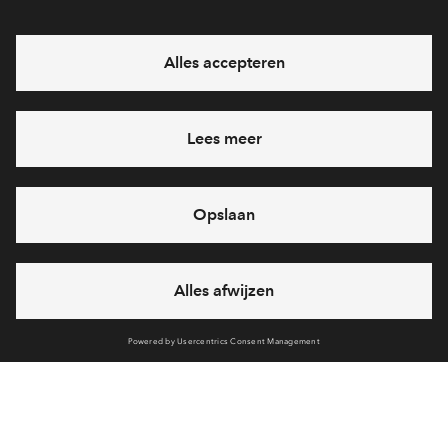
Interesse? Meld je dan snel aan
Hiermee blijf je op de hoogte van het belangrijkste nieuws en
eventuele projecten
Ja, ik wil mij aanmelden
Heb je een vraag en wil je direct antwoord? Bel ons op
088 -
712 28 46
6 dagen per week beschikbaar (behalve tijdens
feestdagen)
vandaag gesloten, zaterdag zijn we vanaf
10:00 uur weer