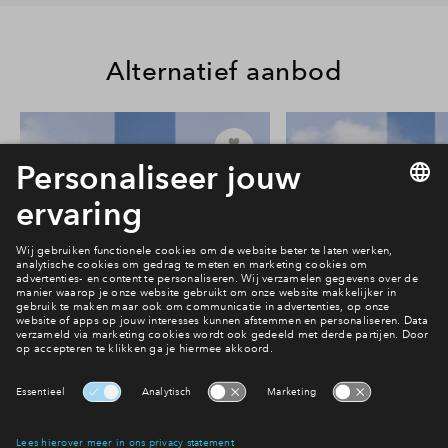
Alternatief aanbod
24
#013
#015
In optie
In optie
Rijwoning type Beatrice #013
Rijwoning type Beat
€ 624.000 v.o.n.
€ 614.000 v.o
Park Vredenburgh
Park Vredenbu