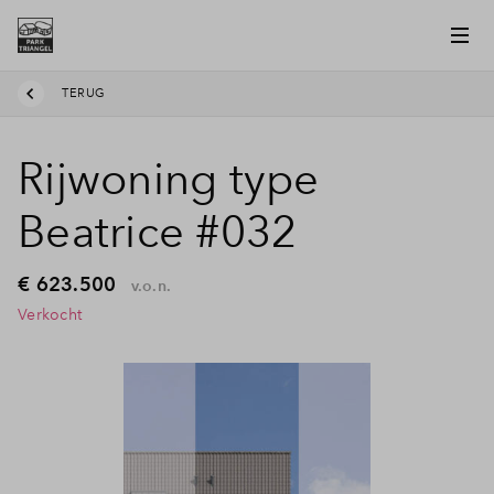
TERUG
Rijwoning type
Beatrice #032
€ 623.500
v.o.n.
Verkocht