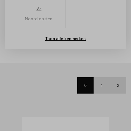
Noord-oosten
Toon alle kenmerken
0
1
2