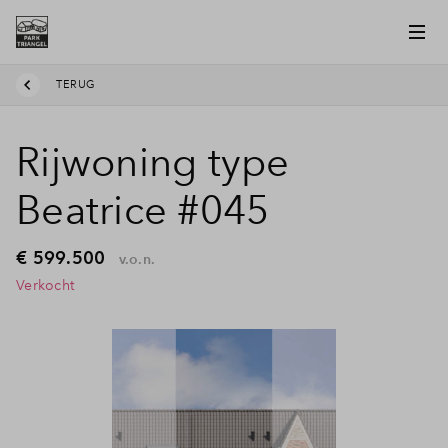
TERUG
Rijwoning type
Beatrice #045
€ 599.500
v.o.n.
Verkocht