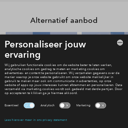
Alternatief aanbod
24
#013
#015
In optie
In optie
Rijwoning type Beatrice #013
Rijwoning type Beat
€ 624.000 v.o.n.
€ 614.000 v.o
Park Vredenburgh
Park Vredenbu