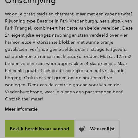
Omschrijving
Inloggen
Woon je graag stads en charmant, maar met een groene twist?
Rijwoning type Beatrice in Park Vredenburgh, het sluitstuk van
Park Triangel, combineert het beste van beide werelden. Deze
24 eigentijdse eengezinswoningen staan verdeeld over vier
harmonieuze Victoriaanse blokken met warme oranje
gevelsteen, verfijnde gemetselde details, statige tuitgevels,
schoorstenen en ramen met klassieke roeden. Met ca. 125 m2
bieden ze een ruim woonoppervlak en 4 slaapkamers. Maar
het échte goud zit achter: de heerlijke tuin met vrijstaande
berging. Ook is er veel groen om de hoek van deze
woningen. Denk aan de centrale groene voortuin en de
Vredenburghzone, waar je binnen een paar stappen bent!
Ontdek snel meer!
Meer informatie
Ruimte, licht en openslaande deuren naar de tuin
Doe de sleutel in het slot en treed binnen. Via de hal met
toilet en trapopgang loop je door naar het woongedeelte,
Bekijk beschikbaar aanbod
Wensenlijst
waar het daglicht door de hoge ramen en deuren rijkelijk