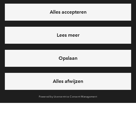
Interesse? Meld je dan snel aan
Hiermee blijf je op de hoogte van het belangrijkste nieuws en
eventuele projecten
Ja, ik wil mij aanmelden
Heb je een vraag en wil je direct antwoord? Bel ons op
088 -
712 28 46
6 dagen per week beschikbaar (behalve tijdens
feestdagen)
vandaag van
10:00 - 13:00 uur