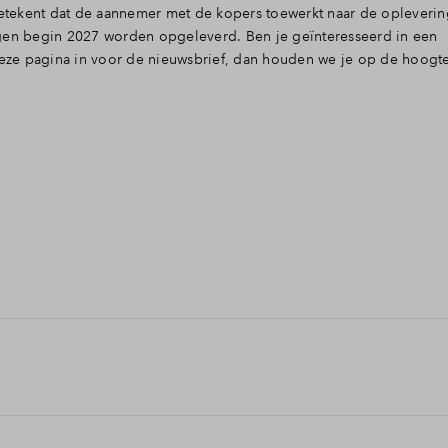
 betekent dat de aannemer met de kopers toewerkt naar de opleveri
ngen begin 2027 worden opgeleverd. Ben je geïnteresseerd in een
ze pagina in voor de nieuwsbrief, dan houden we je op de hoogt
rte termijn een uitnodiging van de notaris zodra alle documenten ge
ngsakte en (indien van toepassing) de hypotheekakte.