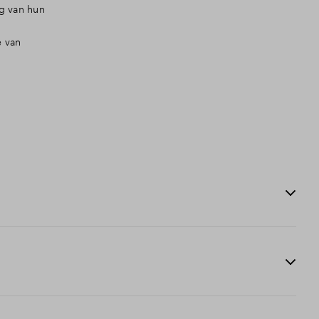
ng van hun
e van
reed zijn. Dit is meestal enkele weken voor de officiële