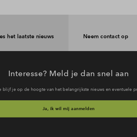
ang. Zodra de leveringsakte bij de notaris is gepasseerd, betaal 
de voortgang van de bouw. Dit staat gedetailleerd beschreven in d
es het laatste nieuws
Neem contact op
Interesse? Meld je dan snel aan
 blijf je op de hoogte van het belangrijkste nieuws en eventuele p
Ja, ik wil mij aanmelden
b je een vraag en wil je direct antwoord? Bel ons op
088 - 712 28