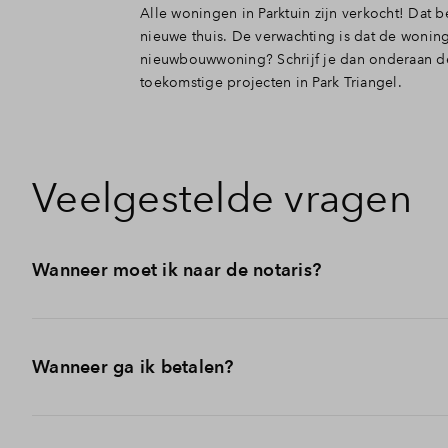
Alle woningen in Parktuin zijn verkocht! Dat
nieuwe thuis. De verwachting is dat de woni
nieuwbouwwoning? Schrijf je dan onderaan de
toekomstige projecten in Park Triangel.
Veelgestelde vragen
Wanneer moet ik naar de notaris?
Nu het project definitief van start gaat, ontvang je op ko
Wanneer ga ik betalen?
levering van de grond. Op dat moment teken je de leveri