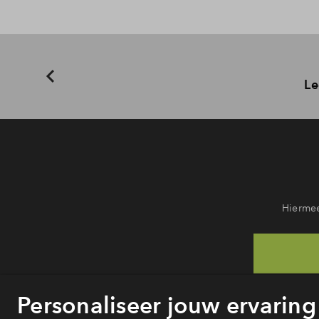
De betaling verloopt in termijnen volgens de bouwvoortg
ontvang je facturen voor de vervolgfases, gebaseerd op 
Le
Hiermee
He