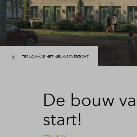
TERUG NAAR HET NIEUWSOVERZICHT
De bouw van
start!
7 juli '25