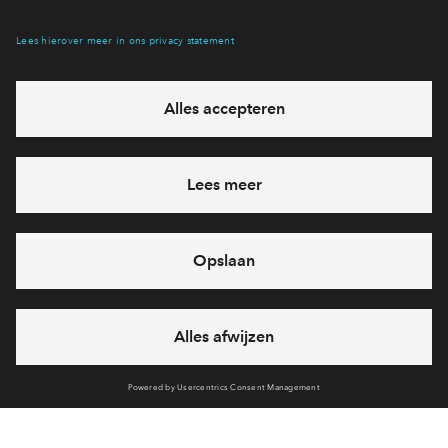
Interesse? Meld je dan snel aan
Hiermee blijf je op de hoogte van het belangrijkste nieuws en
eventuele projecten
Ja, ik wil mij aanmelden
Heb je een vraag en wil je direct antwoord? Bel ons op
088 -
712 28 46
6 dagen per week beschikbaar (behalve tijdens
feestdagen)
vandaag van
09:00 - 18:00 uur
via chat en telefoon
Cookies