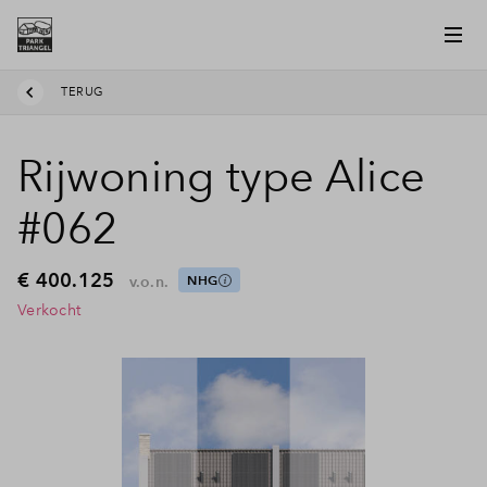
TERUG
Rijwoning type Alice
#062
€ 400.125
v.o.n.
NHG
Verkocht