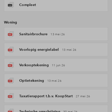
Compleet
Woning
Sanitairbrochure
13 mei 26
Voorlopig energielabel
13 mei 26
Verkooptekening
11 jun 26
Optietekening
13 mei 26
Taxatierapport t.b.v. KoopStart
27 mei 26
Technische omschrijving
30 mei 26