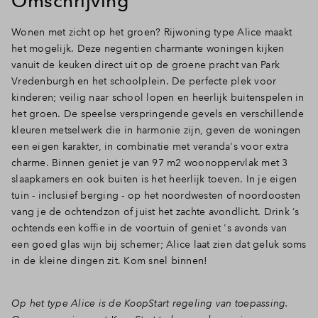
Omschrijving
Inloggen
Wonen met zicht op het groen? Rijwoning type Alice maakt
het mogelijk. Deze negentien charmante woningen kijken
vanuit de keuken direct uit op de groene pracht van Park
Vredenburgh en het schoolplein. De perfecte plek voor
kinderen; veilig naar school lopen en heerlijk buitenspelen in
het groen. De speelse verspringende gevels en verschillende
kleuren metselwerk die in harmonie zijn, geven de woningen
een eigen karakter, in combinatie met veranda's voor extra
charme. Binnen geniet je van 97 m2 woonoppervlak met 3
slaapkamers en ook buiten is het heerlijk toeven. In je eigen
tuin - inclusief berging - op het noordwesten of noordoosten
vang je de ochtendzon of juist het zachte avondlicht. Drink ‘s
ochtends een koffie in de voortuin of geniet 's avonds van
een goed glas wijn bij schemer; Alice laat zien dat geluk soms
in de kleine dingen zit. Kom snel binnen!
Op het type Alice is de KoopStart regeling van toepassing.