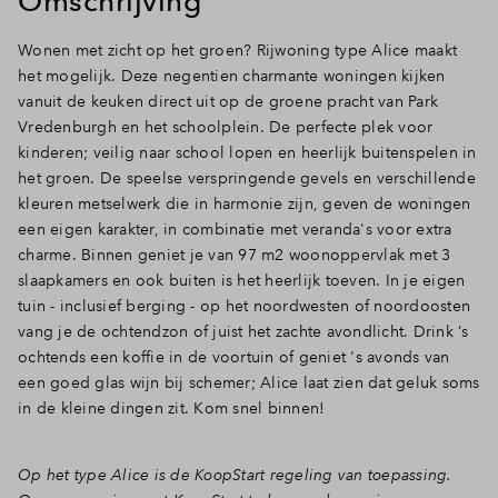
Omschrijving
Inloggen
Wonen met zicht op het groen? Rijwoning type Alice maakt
het mogelijk. Deze negentien charmante woningen kijken
vanuit de keuken direct uit op de groene pracht van Park
Vredenburgh en het schoolplein. De perfecte plek voor
kinderen; veilig naar school lopen en heerlijk buitenspelen in
het groen. De speelse verspringende gevels en verschillende
kleuren metselwerk die in harmonie zijn, geven de woningen
een eigen karakter, in combinatie met veranda's voor extra
charme. Binnen geniet je van 97 m2 woonoppervlak met 3
slaapkamers en ook buiten is het heerlijk toeven. In je eigen
tuin - inclusief berging - op het noordwesten of noordoosten
vang je de ochtendzon of juist het zachte avondlicht. Drink ‘s
ochtends een koffie in de voortuin of geniet 's avonds van
een goed glas wijn bij schemer; Alice laat zien dat geluk soms
in de kleine dingen zit. Kom snel binnen!
Op het type Alice is de KoopStart regeling van toepassing.