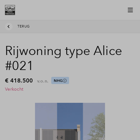
TERUG
Rijwoning type Alice
#021
€ 418.500
v.o.n.
NHG
Verkocht