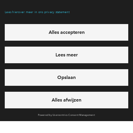
Interesse? Meld je dan snel aan
Hiermee blijf je op de hoogte van het belangrijkste nieuws en
eventuele projecten
Ja, ik wil mij aanmelden
Heb je een vraag en wil je direct antwoord? Bel ons op
088 -
712 28 46
6 dagen per week beschikbaar (behalve tijdens
feestdagen)
vandaag van
09:00 - 18:00 uur
via chat en telefoon
Cookies