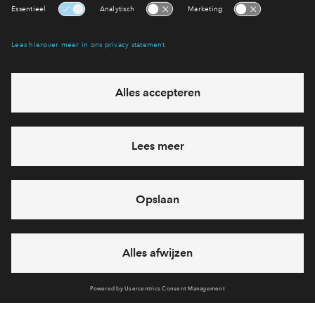
Interesse? Meld je dan snel aan
Hiermee blijf je op de hoogte van het belangrijkste nieuws en
eventuele projecten
Ja, ik wil mij aanmelden
Heb je een vraag en wil je direct antwoord? Bel ons op
088 -
712 28 46
6 dagen per week beschikbaar (behalve tijdens
feestdagen)
vandaag gesloten, maandag zijn we vanaf
09:00 uur weer
bereikbaar
via chat en telefoon