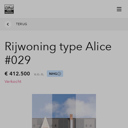
TERUG
Rijwoning type Alice
#029
€ 412.500
v.o.n.
NHG
Verkocht