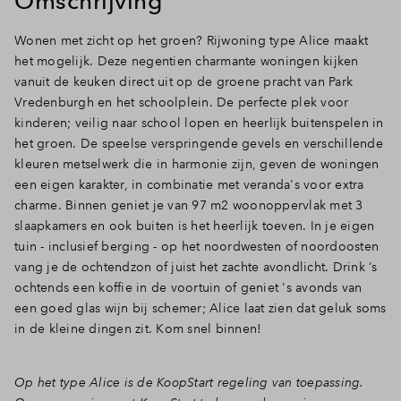
Omschrijving
Inloggen
Wonen met zicht op het groen? Rijwoning type Alice maakt
het mogelijk. Deze negentien charmante woningen kijken
vanuit de keuken direct uit op de groene pracht van Park
Vredenburgh en het schoolplein. De perfecte plek voor
kinderen; veilig naar school lopen en heerlijk buitenspelen in
het groen. De speelse verspringende gevels en verschillende
kleuren metselwerk die in harmonie zijn, geven de woningen
een eigen karakter, in combinatie met veranda's voor extra
charme. Binnen geniet je van 97 m2 woonoppervlak met 3
slaapkamers en ook buiten is het heerlijk toeven. In je eigen
tuin - inclusief berging - op het noordwesten of noordoosten
vang je de ochtendzon of juist het zachte avondlicht. Drink ‘s
ochtends een koffie in de voortuin of geniet 's avonds van
een goed glas wijn bij schemer; Alice laat zien dat geluk soms
in de kleine dingen zit. Kom snel binnen!
Op het type Alice is de KoopStart regeling van toepassing.