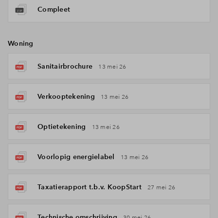
Compleet
Woning
Sanitairbrochure
13 mei 26
Verkooptekening
13 mei 26
Optietekening
13 mei 26
Voorlopig energielabel
13 mei 26
Taxatierapport t.b.v. KoopStart
27 mei 26
Technische omschrijving
30 mei 26