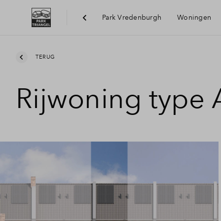
Park Vredenburgh
Woningen
Bereik
TERUG
Rijwoning type 
Voorzi
Duurz