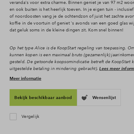
veranda's voor extra charme. Binnen geniet je van 97 m2 wo
en ook buiten is het heerlijk toeven. In je eigen tuin - inclus
of noordoosten vang je de ochtendzon of juist het zachte avon
koffie in de voortuin of geniet 's avonds van een goed glas wij
dat geluk soms in de kleine dingen zit. Kom snel binnen!
Op het type Alice is de KoopStart regeling van toepassing. O
kunnen kopen is een maximaal bruto (gezamenlijk) jaarinkome
gesteld. De getoonde koopsomindicatie betreft de KoopStart 
uitgestelde betaling in mindering gebracht).
Lees meer inform
Meer informatie
Koken en bankhangen met uitzicht
Via de voortuin, bereik je de voordeur en stap je de hal met h
woongedeelte, dat dankzij de hoge ramen en deuren aan weersz
Bekijk beschikbaar aanbod
Wensenlijst
versterkt het open karakter en maakt dat je er graag je tijd sp
je straks de sterren van de hemel met zicht op het buurtgroen 
zithoek achterin. Hier zet je vanaf de eerste warme lentedag
Vergelijk
lekker open, waardoor de tuin echt een verlengstuk van de 