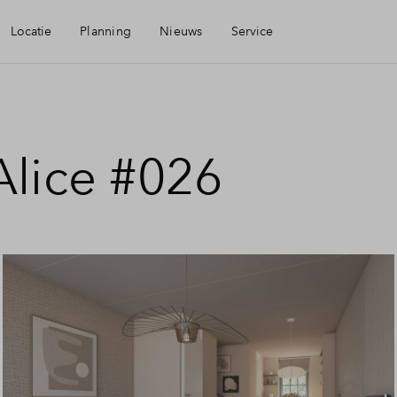
Locatie
Planning
Nieuws
Service
baarheid
Mijn Eigen Huis
Alice #026
eningen
Financiele check
aamheid
Financiering
Toewijzing
Woning kopen