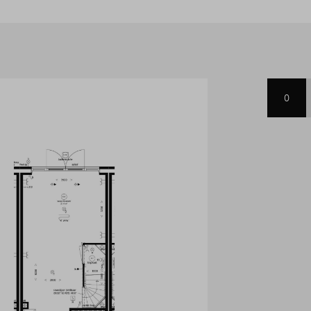
mers en de badkamer, compleet
lder biedt tot slot, naast de
ger, nog een ruime 3e
+ en compleet uitgerust met
k nog eens helemaal klaar voor
0