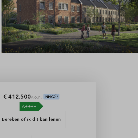
€ 412.500
v.o.n.
NHG
Bereken of ik dit kan lenen