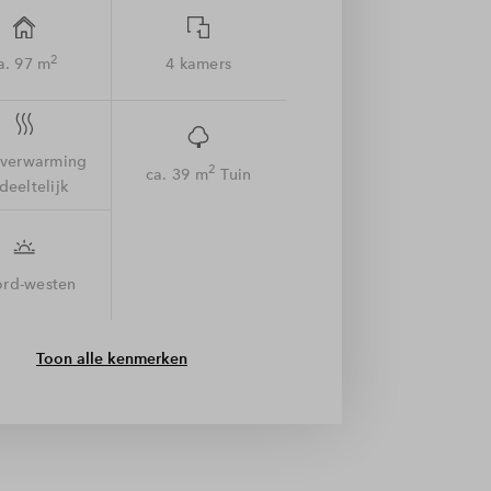
2
a. 97 m
4 kamers
rverwarming
2
ca. 39 m
Tuin
deeltelijk
rd-westen
Toon alle kenmerken