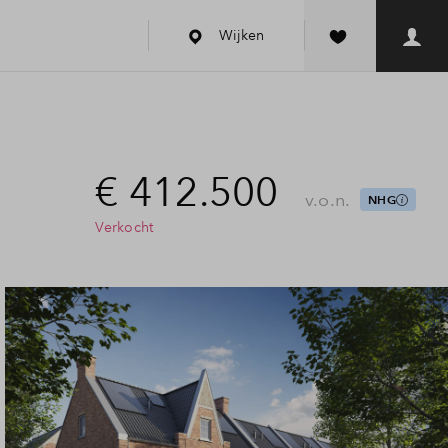
Wijken
€ 412.500
v.o.n.
NHG
Verkocht