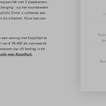
onoppervlak met 3 slaapkamers
ief berging - op het noordwesten
dlicht. Drink ‘s ochtends een
c
n bij schemer; Alice laat zien
Vloe
m een woning met KoopStart te
ge
n van € 90.000 als voorwaarde
koopsom (op dit bedrag is de
atie over KoopStart.
Noo
et toilet binnen. Door naar het
ijden lekker licht is. Dit
endeert. Aan de straatkant kook
en relaxen doe je juist in de
 de dubbel openslaande deuren
woonkamer wordt.