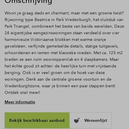
Omschrijving
Inloggen
Woon je graag stads en charmant, maar met een groene twist?
Rijwoning type Beatrice in Park Vredenburgh, het sluitstuk van
Park Triangel, combineert het beste van beide werelden. Deze
24 eigentijdse eengezinswoningen staan verdeeld over vier
harmonieuze Victoriaanse blokken met warme oranje
gevelsteen, verfijnde gemetselde details, statige tuitgevels,
schoorstenen en ramen met klassieke roeden. Met ca. 125 m2
bieden ze een ruim woonoppervlak en 4 slaapkamers. Maar
het échte goud zit achter: de heerlijke tuin met vrijstaande
berging. Ook is er veel groen om de hoek van deze
woningen. Denk aan de centrale groene voortuin en de
Vredenburghzone, waar je binnen een paar stappen bent!
Ontdek snel meer!
Meer informatie
Ruimte, licht en openslaande deuren naar de tuin
Doe de sleutel in het slot en treed binnen. Via de hal met
toilet en trapopgang loop je door naar het woongedeelte,
Bekijk beschikbaar aanbod
Wensenlijst
waar het daglicht door de hoge ramen en deuren rijkelijk