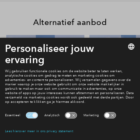
Alternatief aanbod
24
#013
#015
In optie
In optie
Rijwoning type Beatrice #013
Rijwoning type Beat
€ 624.000 v.o.n.
€ 614.000 v.o
Park Vredenburgh
Park Vredenbu