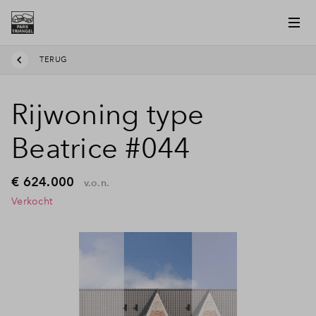
TERUG
Rijwoning type
Beatrice #044
€ 624.000
v.o.n.
Verkocht