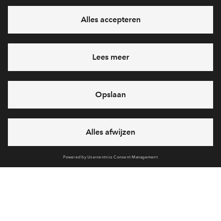
Interesse? Meld je dan snel aan
Hiermee blijf je op de hoogte van het belangrijkste nieuws en
eventuele projecten
Ja, ik wil mij aanmelden
Heb je een vraag en wil je direct antwoord? Bel ons op
088 -
712 28 46
6 dagen per week beschikbaar (behalve tijdens
feestdagen)
vandaag van
10:00 - 13:00 uur