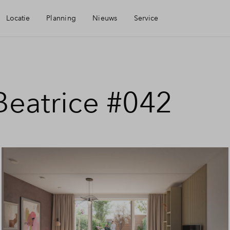
Locatie
Planning
Nieuws
Service
baarheid
Mijn Eigen Huis
Beatrice #042
eningen
Financiele check
aamheid
Financiering
Toewijzing
Woning kopen