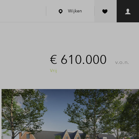
Wijken
€ 610.000
v.o.n.
Vrij