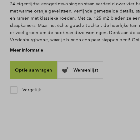
24 eigentijdse eengezinswoningen staan verdeeld over vier h
met warme oranje gevelsteen, verfijnde gemetselde details, st
en ramen met klassieke roeden. Met ca. 125 m2 bieden ze ee
slaapkamers. Maar het échte goud zit achter: de heerlijke tuin
er veel groen om de hoek van deze woningen. Denk aan de ce
Vredenburghzone, waar je binnen een paar stappen bent! Ont
Meer informatie
Ruimte, licht en openslaande deuren naar de tuin
Doe de sleutel in het slot en treed binnen. Via de hal met toi
naar het woongedeelte, waar het daglicht door de hoge ramen 
Optie aanvragen
Wensenlijst
binnenstroomt. De open indeling is ook perfect, zo zijn koke
elkaar verbonden. Achterin, waar plek is voor een gezellige zi
tuindeuren lekker open naar de achtertuin. Ook zijn er een a
Vergelijk
Deze zijn net iets ruimer en hebben door de zij entree een 
apart toilet boven. De de dwarskap heb je op zolder extra vee
Complete badkamer en 3 slaapkamers
In de hal neem je de trap naar boven, waar je 3 slaapkamers
met tegelwerk en sanitair: een toilet, wastafel en douche. De zo