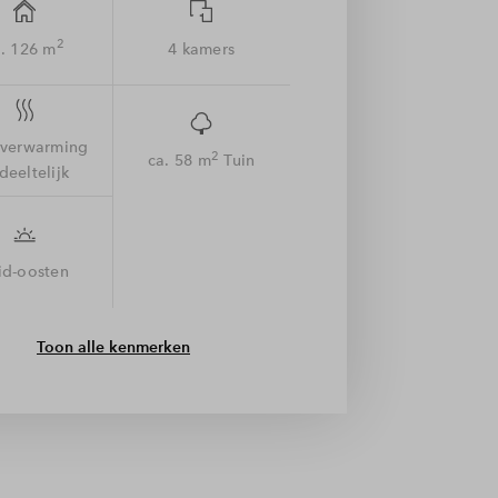
2
. 126 m
4 kamers
rverwarming
2
ca. 58 m
Tuin
deeltelijk
id-oosten
Toon alle kenmerken