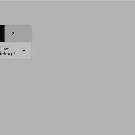
2
elingen
deling 1