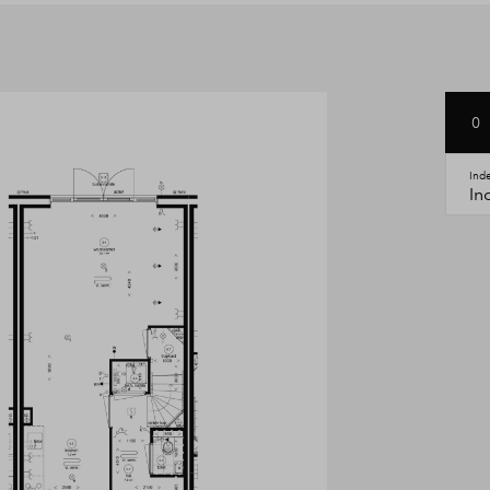
ger, nog voldoende ruimte om
tgerust met zonnepanelen,
emaal klaar voor de toekomst.
0
Ind
In