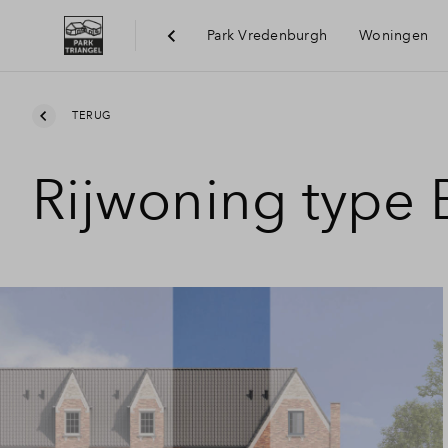
Park Vredenburgh
Woningen
Bereik
TERUG
Rijwoning type 
Voorzi
Duurz