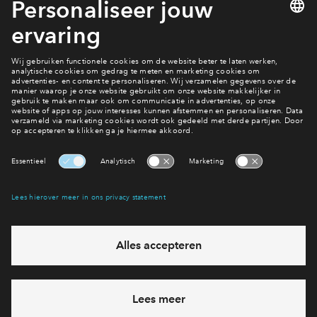
goed te merken dat Park Triangel laat zien dat door
landschappelijk te ontwikkelen een prettige en
klimaatadaptieve leefomgeving ontstaat, waar wonen en natuur
op een mooie manier samengaan."
Ook wonen in Park Triangel?
Bekijk het aanbod
Interesse? Meld je dan snel aan
Hiermee blijf je op de hoogte van het belangrijkste nieuws en
eventuele projecten
Ja, ik wil mij aanmelden
Heb je een vraag en wil je direct antwoord? Bel ons op
088 -